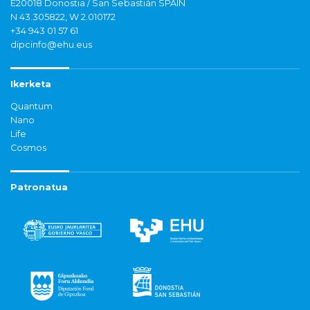
E20018 Donostia / San Sebastián SPAIN
N 43.305822, W 2.010172
+34 943 01 57 61
dipcinfo@ehu.eus
Ikerketa
Quantum
Nano
Life
Cosmos
Patronatua