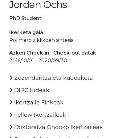
Jordan Ochs
PhD Student
Ikerketa gaia
Polimero ziklikoen sintesia.
Azken Check-in - Check-out datak
2016/10/01 - 2020/09/30
Zuzendaritza eta kudeaketa
DIPC Kideak
Ikertzaile Finkoak
Fellow Ikertzaileak
Doktoretza Ondoko Ikertzaileak