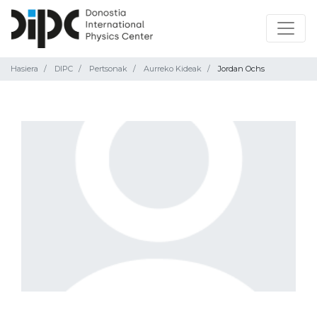
Hasiera
DIPC
Pertsonak
Aurreko Kideak
Jordan Ochs