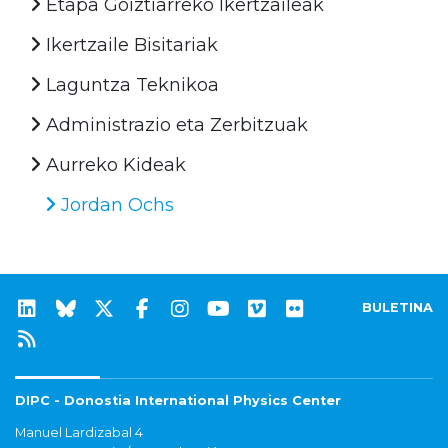
Etapa Goiztiarreko Ikertzaileak
Ikertzaile Bisitariak
Laguntza Teknikoa
Administrazio eta Zerbitzuak
Aurreko Kideak
Jordan Ochs
BULETINA
DIPC - Donostia International Physics Center
Manuel Lardizabal 4