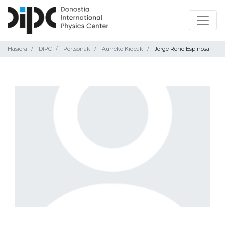
Hasiera
DIPC
Pertsonak
Aurreko Kideak
Jorge Reñe Espinosa