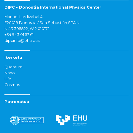
DIPC - Donostia International Physics Center
Manuel Lardizabal 4
E20018 Donostia / San Sebastián SPAIN
N 43.305822, W 2.010172
+34 943 01 57 61
dipcinfo@ehu.eus
Ikerketa
Quantum
Nano
Life
Cosmos
Patronatua