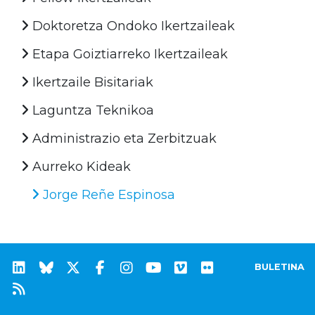
Doktoretza Ondoko Ikertzaileak
Etapa Goiztiarreko Ikertzaileak
Ikertzaile Bisitariak
Laguntza Teknikoa
Administrazio eta Zerbitzuak
Aurreko Kideak
Jorge Reñe Espinosa
BULETINA