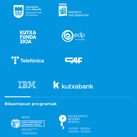
Bikaintasun programak