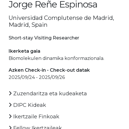
Jorge Reñe Espinosa
Universidad Complutense de Madrid,
Madrid, Spain
Short-stay Visiting Researcher
Ikerketa gaia
Biomolekulen dinamika konformazionala.
Azken Check-in - Check-out datak
2025/09/24 - 2025/09/26
Zuzendaritza eta kudeaketa
DIPC Kideak
Ikertzaile Finkoak
Fellow Ikertzaileak