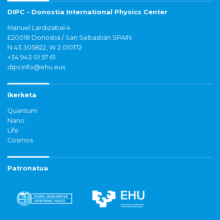
DIPC - Donostia International Physics Center
Manuel Lardizabal 4
E20018 Donostia / San Sebastián SPAIN
N 43.305822, W 2.010172
+34 943 01 57 61
dipcinfo@ehu.eus
Ikerketa
Quantum
Nano
Life
Cosmos
Patronatua