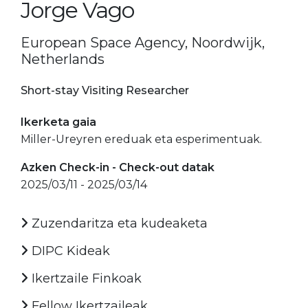
Jorge Vago
European Space Agency, Noordwijk,
Netherlands
Short-stay Visiting Researcher
Ikerketa gaia
Miller-Ureyren ereduak eta esperimentuak.
Azken Check-in - Check-out datak
2025/03/11 - 2025/03/14
Zuzendaritza eta kudeaketa
DIPC Kideak
Ikertzaile Finkoak
Fellow Ikertzaileak