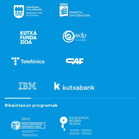
Bikaintasun programak