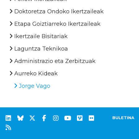
Doktoretza Ondoko Ikertzaileak
Etapa Goiztiarreko Ikertzaileak
Ikertzaile Bisitariak
Laguntza Teknikoa
Administrazio eta Zerbitzuak
Aurreko Kideak
Jorge Vago
BULETINA