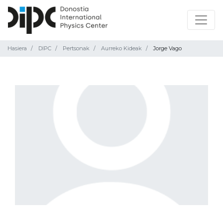
Hasiera
DIPC
Pertsonak
Aurreko Kideak
Jorge Vago