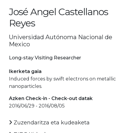
José Angel Castellanos
Reyes
Universidad Autónoma Nacional de
Mexico
Long-stay Visiting Researcher
Ikerketa gaia
Induced forces by swift electrons on metallic
nanoparticles.
Azken Check-in - Check-out datak
2016/06/29 - 2016/08/05
Zuzendaritza eta kudeaketa