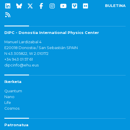
BULETINA
DIPC - Donostia International Physics Center
Manuel Lardizabal 4
E20018 Donostia / San Sebastián SPAIN
N 43.305822, W 2.010172
+34 943 01 57 61
dipcinfo@ehu.eus
Ikerketa
Quantum
Nano
Life
Cosmos
Patronatua