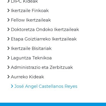
DIPC Kideak
Ikertzaile Finkoak
Fellow Ikertzaileak
Doktoretza Ondoko Ikertzaileak
Etapa Goiztiarreko Ikertzaileak
Ikertzaile Bisitariak
Laguntza Teknikoa
Administrazio eta Zerbitzuak
Aurreko Kideak
José Angel Castellanos Reyes