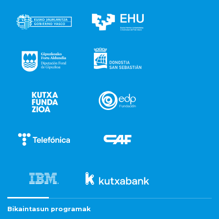
Bikaintasun programak