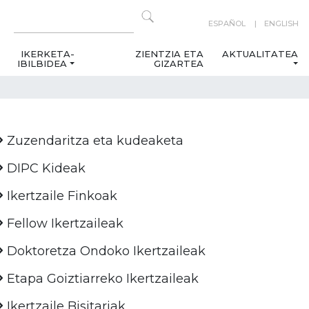
ESPAÑOL
ENGLISH
IKERKETA-
ZIENTZIA ETA
AKTUALITATEA
IBILBIDEA
GIZARTEA
Zuzendaritza eta kudeaketa
DIPC Kideak
Ikertzaile Finkoak
Fellow Ikertzaileak
Doktoretza Ondoko Ikertzaileak
Etapa Goiztiarreko Ikertzaileak
Ikertzaile Bisitariak