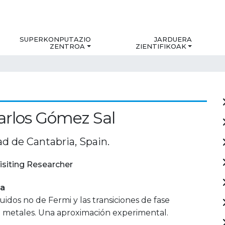
SUPERKONPUTAZIO
JARDUERA
ZENTROA
ZIENTIFIKOAK
arlos Gómez Sal
d de Cantabria, Spain.
isiting Researcher
ia
uidos no de Fermi y las transiciones de fase
n metales. Una aproximación experimental.