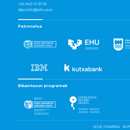
+34 943 01 57 61
dipcinfo@ehu.eus
Patronatua
Bikaintasun programak
LEGE OHARRA
KON