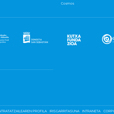
Cosmos
TRATATZAILEAREN PROFILA
IRISGARRITASUNA
INTRANETA
CORP