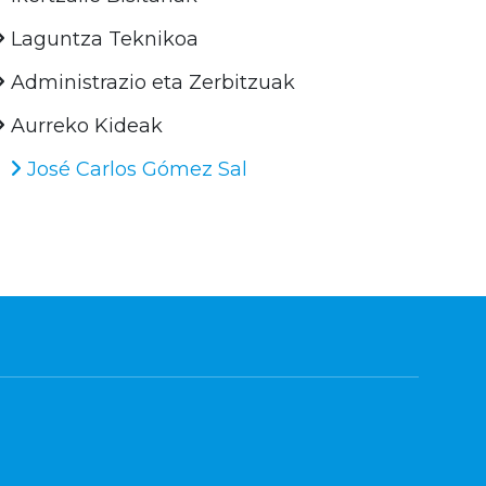
Laguntza Teknikoa
Administrazio eta Zerbitzuak
Aurreko Kideak
José Carlos Gómez Sal