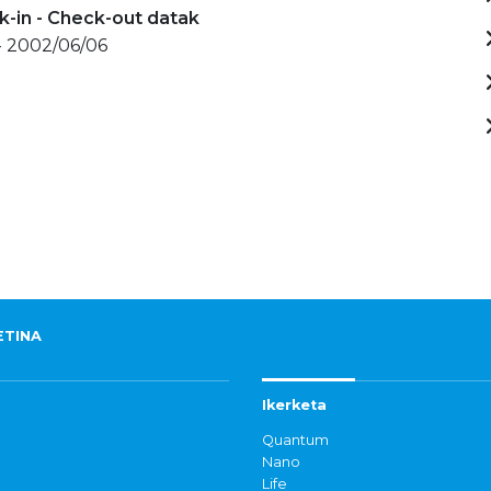
-in - Check-out datak
- 2002/06/06
ETINA
Ikerketa
Quantum
Nano
Life