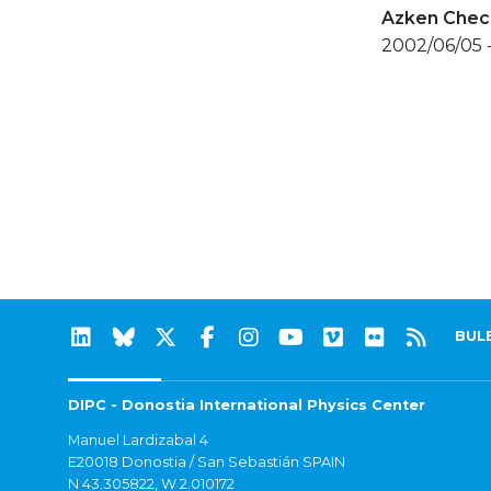
Azken Check
2002/06/05 
BUL
DIPC - Donostia International Physics Center
Manuel Lardizabal 4
E20018 Donostia / San Sebastián SPAIN
N 43.305822, W 2.010172