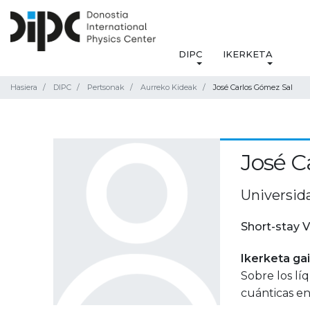
DIPC
IKERKETA
Hasiera
DIPC
Pertsonak
Aurreko Kideak
José Carlos Gómez Sal
José C
Universida
Short-stay V
Ikerketa ga
Sobre los líq
cuánticas e