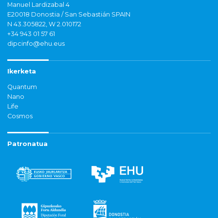
Manuel Lardizabal 4
E20018 Donostia / San Sebastián SPAIN
N 43.305822, W 2.010172
+34 943 01 57 61
dipcinfo@ehu.eus
Ikerketa
Quantum
Nano
Life
Cosmos
Patronatua