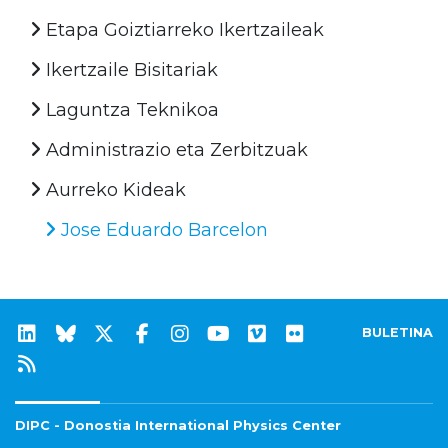
Etapa Goiztiarreko Ikertzaileak
Ikertzaile Bisitariak
Laguntza Teknikoa
Administrazio eta Zerbitzuak
Aurreko Kideak
Jose Eduardo Barcelon
BULETINA
DIPC - Donostia International Physics Center