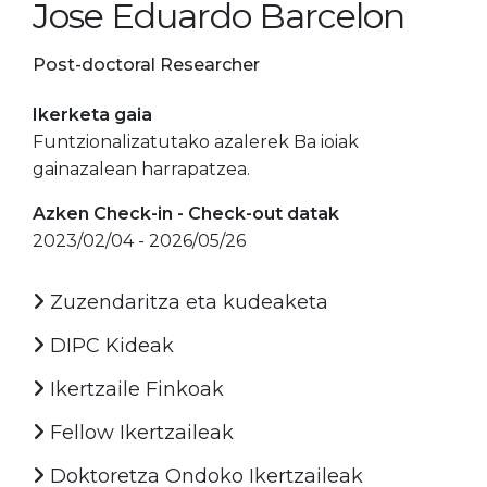
Jose Eduardo Barcelon
Post-doctoral Researcher
Ikerketa gaia
Funtzionalizatutako azalerek Ba ioiak
gainazalean harrapatzea.
Azken Check-in - Check-out datak
2023/02/04 - 2026/05/26
Zuzendaritza eta kudeaketa
DIPC Kideak
Ikertzaile Finkoak
Fellow Ikertzaileak
Doktoretza Ondoko Ikertzaileak