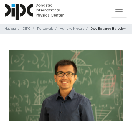
Hasiera
DIPC
Pertsonak
Aurreko Kideak
Jose Eduardo Barcelon