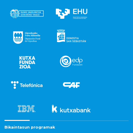
Bikaintasun programak