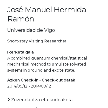
José Manuel Hermida
Ramón
Universidad de Vigo
Short-stay Visiting Researcher
Ikerketa gaia
A combined quantum chemical/statistical
mechanical method to simulate solvated
systems in ground and excite state.
Azken Check-in - Check-out datak
2014/09/12 - 2014/09/12
Zuzendaritza eta kudeaketa