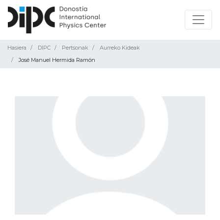
Hasiera
DIPC
Pertsonak
Aurreko Kideak
José Manuel Hermida Ramón