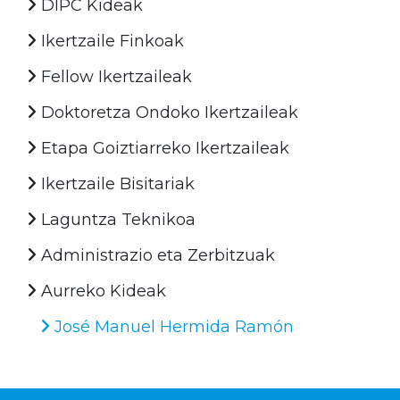
DIPC Kideak
Ikertzaile Finkoak
Fellow Ikertzaileak
Doktoretza Ondoko Ikertzaileak
Etapa Goiztiarreko Ikertzaileak
Ikertzaile Bisitariak
Laguntza Teknikoa
Administrazio eta Zerbitzuak
Aurreko Kideak
José Manuel Hermida Ramón