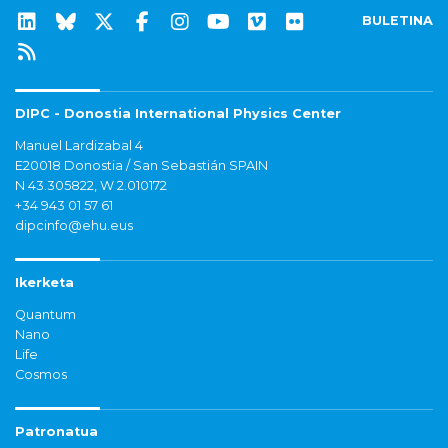
BULETINA
DIPC - Donostia International Physics Center
Manuel Lardizabal 4
E20018 Donostia / San Sebastián SPAIN
N 43.305822, W 2.010172
+34 943 01 57 61
dipcinfo@ehu.eus
Ikerketa
Quantum
Nano
Life
Cosmos
Patronatua