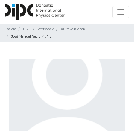
Hasiera
DIPC
Pertsonak
Aurreko Kideak
José Manuel Recio Muñiz