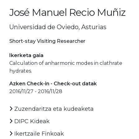
José Manuel Recio Muñiz
Universidad de Oviedo, Asturias
Short-stay Visiting Researcher
Ikerketa gaia
Calculation of anharmonic modes in clathrate
hydrates.
Azken Check-in - Check-out datak
2016/11/27 - 2016/11/28
Zuzendaritza eta kudeaketa
DIPC Kideak
Ikertzaile Finkoak