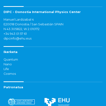
DIPC - Donostia International Physics Center
Manuel Lardizabal 4
E20018 Donostia / San Sebastián SPAIN
N 43.305822, W 2.010172
+34 943 01 57 61
dipcinfo@ehu.eus
Ikerketa
Quantum
Nano
Life
Cosmos
Patronatua