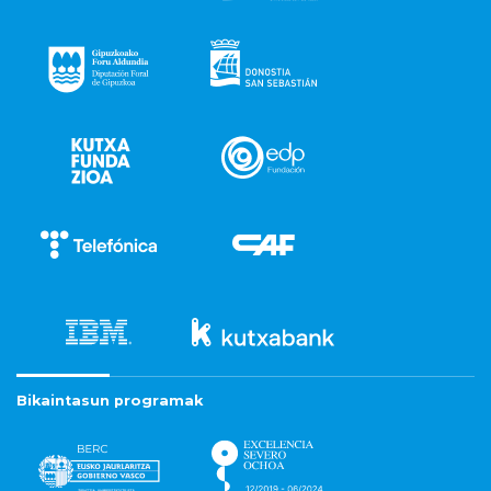
Bikaintasun programak