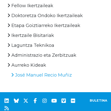
Fellow Ikertzaileak
Doktoretza Ondoko Ikertzaileak
Etapa Goiztiarreko Ikertzaileak
Ikertzaile Bisitariak
Laguntza Teknikoa
Administrazio eta Zerbitzuak
Aurreko Kideak
José Manuel Recio Muñiz
BULETINA