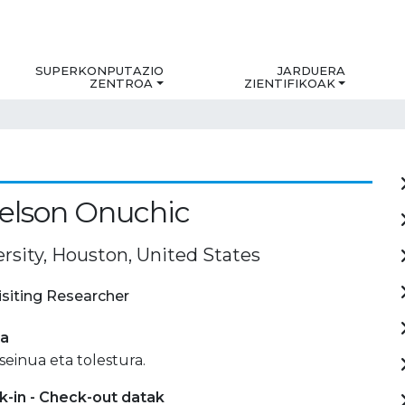
SUPERKONPUTAZIO
JARDUERA
ZENTROA
ZIENTIFIKOAK
elson Onuchic
rsity, Houston, United States
isiting Researcher
ia
seinua eta tolestura.
-in - Check-out datak