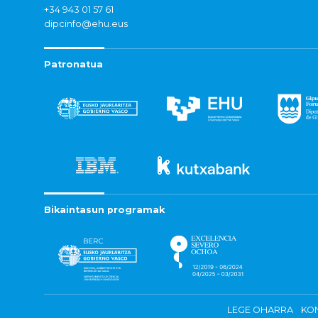
+34 943 01 57 61
dipcinfo@ehu.eus
Patronatua
Bikaintasun programak
LEGE OHARRA
KON