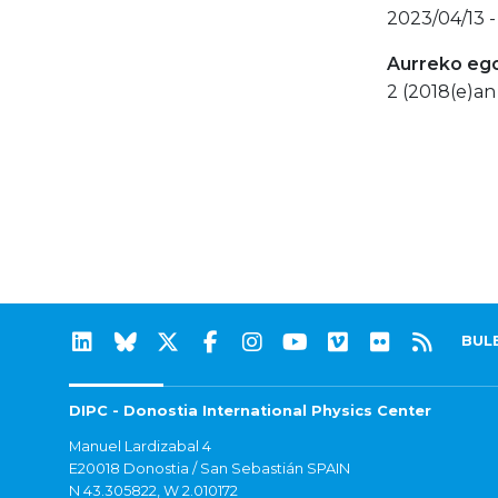
2023/04/13 -
Aurreko eg
2 (2018(e)an
BUL
DIPC - Donostia International Physics Center
Manuel Lardizabal 4
E20018 Donostia / San Sebastián SPAIN
N 43.305822, W 2.010172