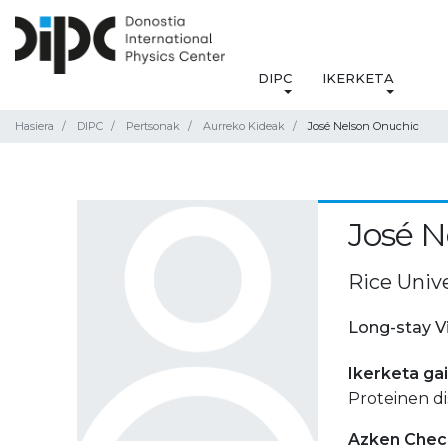
DIPC
IKERKETA
Hasiera
DIPC
Pertsonak
Aurreko Kideak
José Nelson Onuchic
José N
Rice Unive
Long-stay V
Ikerketa ga
Proteinen di
Azken Check