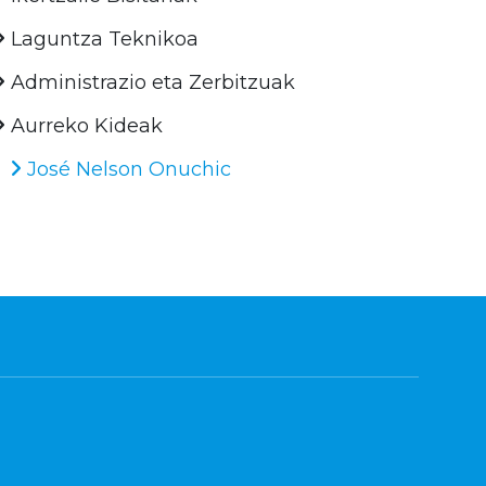
Laguntza Teknikoa
Administrazio eta Zerbitzuak
Aurreko Kideak
José Nelson Onuchic