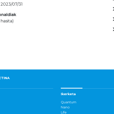
 2023/07/31
onaldiak
 hasita)
ETINA
Ikerketa
Quantum
Nano
Life