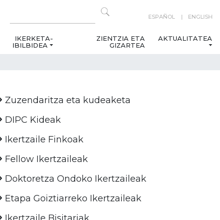
ESPAÑOL
ENGLISH
IKERKETA-
ZIENTZIA ETA
AKTUALITATEA
IBILBIDEA
GIZARTEA
Zuzendaritza eta kudeaketa
DIPC Kideak
Ikertzaile Finkoak
Fellow Ikertzaileak
Doktoretza Ondoko Ikertzaileak
Etapa Goiztiarreko Ikertzaileak
Ikertzaile Bisitariak