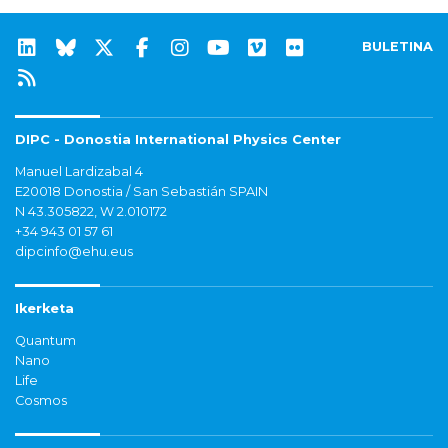
BULETINA
DIPC - Donostia International Physics Center
Manuel Lardizabal 4
E20018 Donostia / San Sebastián SPAIN
N 43.305822, W 2.010172
+34 943 01 57 61
dipcinfo@ehu.eus
Ikerketa
Quantum
Nano
Life
Cosmos