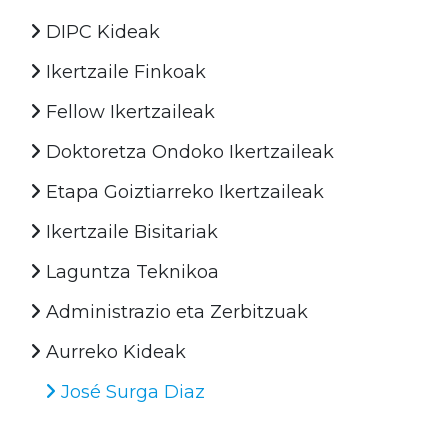
DIPC Kideak
Ikertzaile Finkoak
Fellow Ikertzaileak
Doktoretza Ondoko Ikertzaileak
Etapa Goiztiarreko Ikertzaileak
Ikertzaile Bisitariak
Laguntza Teknikoa
Administrazio eta Zerbitzuak
Aurreko Kideak
José Surga Diaz