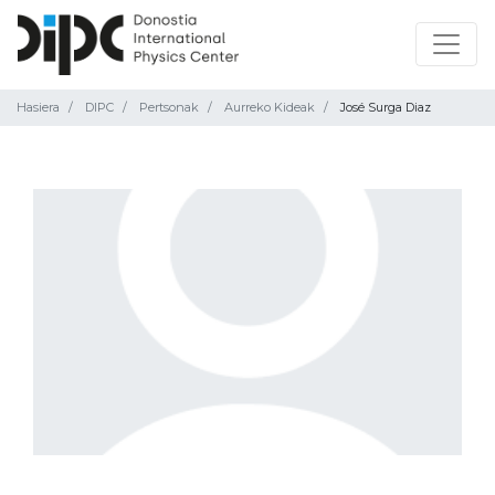
Hasiera
DIPC
Pertsonak
Aurreko Kideak
José Surga Diaz