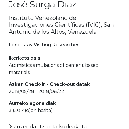
José Surga Diaz
Instituto Venezolano de
Investigaciones Científicas (IVIC), San
Antonio de los Altos, Venezuela
Long-stay Visiting Researcher
Ikerketa gaia
Atomistics simulations of cement based
materials.
Azken Check-in - Check-out datak
2018/05/28 - 2018/08/22
Aurreko egonaldiak
3 (2014(e)an hasita)
Zuzendaritza eta kudeaketa