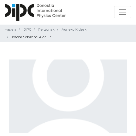
Hasiera
DIPC
Pertsonak
Aurreko Kideak
Joseba Solozabal Aldalur