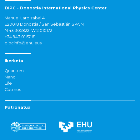
DIPC - Donostia International Physics Center
Manuel Lardizabal 4
E20018 Donostia / San Sebastián SPAIN
N 43.305822, W 2.010172
+34 943 01 57 61
dipcinfo@ehu.eus
Ikerketa
Quantum
Nano
Life
Cosmos
Patronatua