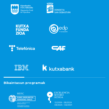
Bikaintasun programak