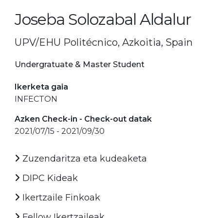
Joseba Solozabal Aldalur
UPV/EHU Politécnico, Azkoitia, Spain
Undergratuate & Master Student
Ikerketa gaia
INFECTON
Azken Check-in - Check-out datak
2021/07/15 - 2021/09/30
Zuzendaritza eta kudeaketa
DIPC Kideak
Ikertzaile Finkoak
Fellow Ikertzaileak