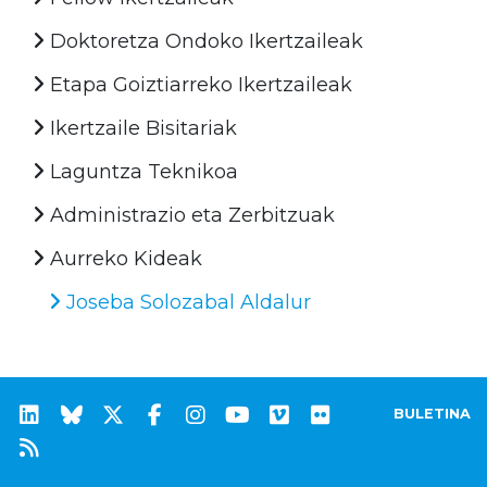
Doktoretza Ondoko Ikertzaileak
Etapa Goiztiarreko Ikertzaileak
Ikertzaile Bisitariak
Laguntza Teknikoa
Administrazio eta Zerbitzuak
Aurreko Kideak
Joseba Solozabal Aldalur
BULETINA