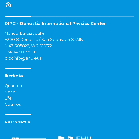
DIPC - Donostia International Physics Center
Manuel Lardizabal 4
E20018 Donostia / San Sebastián SPAIN
N 43.305822, W 2.010172
+34 943 01 57 61
dipcinfo@ehu.eus
Ikerketa
Quantum
Nano
Life
Cosmos
Patronatua