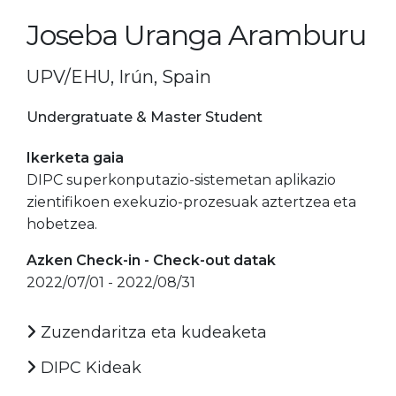
Joseba Uranga Aramburu
UPV/EHU, Irún, Spain
Undergratuate & Master Student
Ikerketa gaia
DIPC superkonputazio-sistemetan aplikazio
zientifikoen exekuzio-prozesuak aztertzea eta
hobetzea.
Azken Check-in - Check-out datak
2022/07/01 - 2022/08/31
Zuzendaritza eta kudeaketa
DIPC Kideak