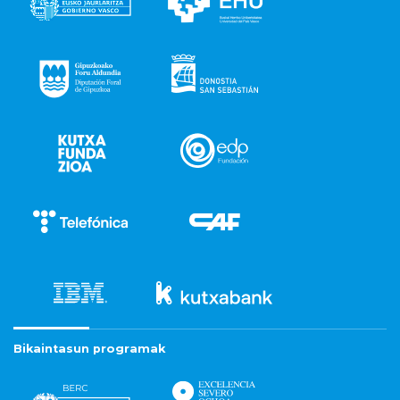
Bikaintasun programak