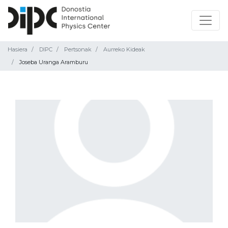
Hasiera
DIPC
Pertsonak
Aurreko Kideak
Joseba Uranga Aramburu