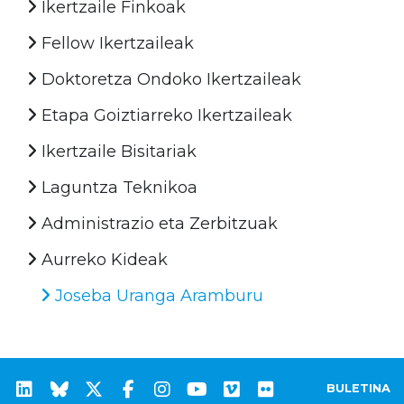
Ikertzaile Finkoak
Fellow Ikertzaileak
Doktoretza Ondoko Ikertzaileak
Etapa Goiztiarreko Ikertzaileak
Ikertzaile Bisitariak
Laguntza Teknikoa
Administrazio eta Zerbitzuak
Aurreko Kideak
Joseba Uranga Aramburu
BULETINA