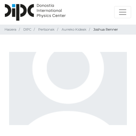
Hasiera
DIPC
Pertsonak
Aurreko Kideak
Joshua Renner