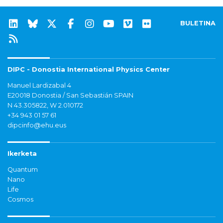
BULETINA
DIPC - Donostia International Physics Center
Manuel Lardizabal 4
E20018 Donostia / San Sebastián SPAIN
N 43.305822, W 2.010172
+34 943 01 57 61
dipcinfo@ehu.eus
Ikerketa
Quantum
Nano
Life
Cosmos