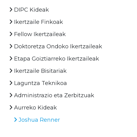
DIPC Kideak
Ikertzaile Finkoak
Fellow Ikertzaileak
Doktoretza Ondoko Ikertzaileak
Etapa Goiztiarreko Ikertzaileak
Ikertzaile Bisitariak
Laguntza Teknikoa
Administrazio eta Zerbitzuak
Aurreko Kideak
Joshua Renner