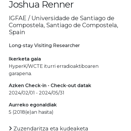
Joshua Renner
IGFAE / Universidade de Santiago de
Compostela, Santiago de Compostela,
Spain
Long-stay Visiting Researcher
Ikerketa gaia
HyperK/WCTE iturri erradioaktiboaren
garapena.
Azken Check-in - Check-out datak
2024/02/01 - 2024/05/31
Aurreko egonaldiak
5 (2018(e)an hasita)
Zuzendaritza eta kudeaketa