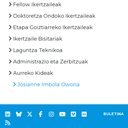
Fellow Ikertzaileak
Doktoretza Ondoko Ikertzaileak
Etapa Goiztiarreko Ikertzaileak
Ikertzaile Bisitariak
Laguntza Teknikoa
Administrazio eta Zerbitzuak
Aurreko Kideak
Josianne Imbola Owona
BULETINA