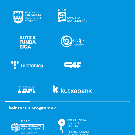
Bikaintasun programak