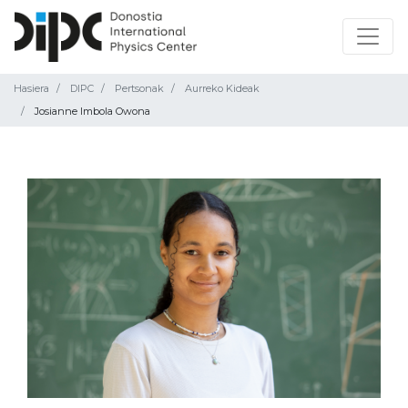
Hasiera
DIPC
Pertsonak
Aurreko Kideak
Josianne Imbola Owona