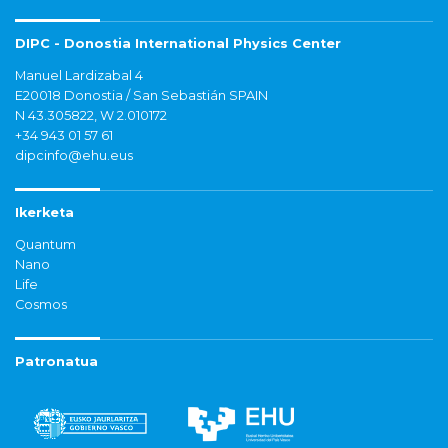
DIPC - Donostia International Physics Center
Manuel Lardizabal 4
E20018 Donostia / San Sebastián SPAIN
N 43.305822, W 2.010172
+34 943 01 57 61
dipcinfo@ehu.eus
Ikerketa
Quantum
Nano
Life
Cosmos
Patronatua