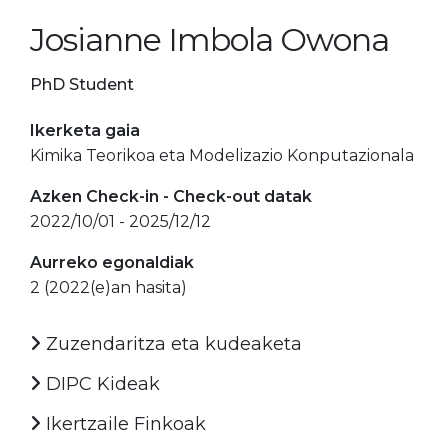
Josianne Imbola Owona
PhD Student
Ikerketa gaia
Kimika Teorikoa eta Modelizazio Konputazionala
Azken Check-in - Check-out datak
2022/10/01 - 2025/12/12
Aurreko egonaldiak
2 (2022(e)an hasita)
Zuzendaritza eta kudeaketa
DIPC Kideak
Ikertzaile Finkoak