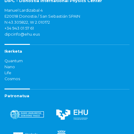
DIPC - Donostia International Physics Center
Manuel Lardizabal 4
E20018 Donostia / San Sebastián SPAIN
N 43.305822, W 2.010172
+34 943 01 57 61
dipcinfo@ehu.eus
Ikerketa
Quantum
Nano
Life
Cosmos
Patronatua