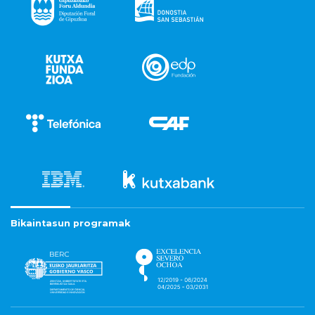
Bikaintasun programak