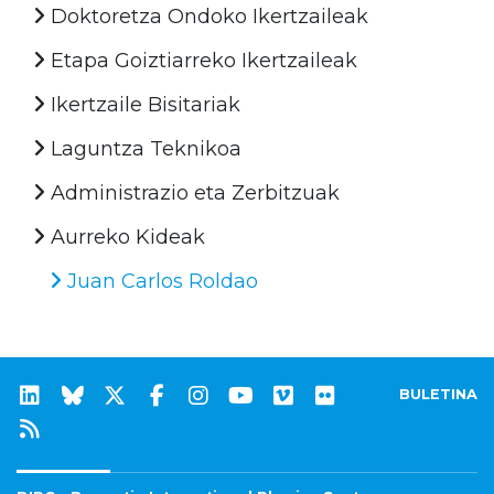
Doktoretza Ondoko Ikertzaileak
Etapa Goiztiarreko Ikertzaileak
Ikertzaile Bisitariak
Laguntza Teknikoa
Administrazio eta Zerbitzuak
Aurreko Kideak
Juan Carlos Roldao
BULETINA