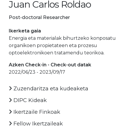
Juan Carlos Roldao
Post-doctoral Researcher
Ikerketa gaia
Energia eta materialak bihurtzeko konposatu
organikoen propietateen eta prozesu
optoelektronikoen tratamendu teorikoa.
Azken Check-in - Check-out datak
2022/06/23 - 2023/09/17
Zuzendaritza eta kudeaketa
DIPC Kideak
Ikertzaile Finkoak
Fellow Ikertzaileak