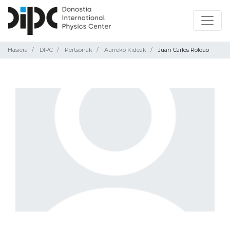
Hasiera
DIPC
Pertsonak
Aurreko Kideak
Juan Carlos Roldao