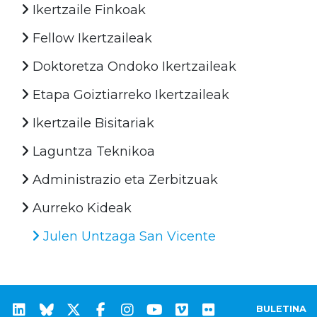
Ikertzaile Finkoak
Fellow Ikertzaileak
Doktoretza Ondoko Ikertzaileak
Etapa Goiztiarreko Ikertzaileak
Ikertzaile Bisitariak
Laguntza Teknikoa
Administrazio eta Zerbitzuak
Aurreko Kideak
Julen Untzaga San Vicente
BULETINA