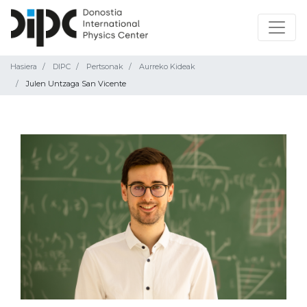
Hasiera
DIPC
Pertsonak
Aurreko Kideak
Julen Untzaga San Vicente