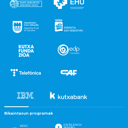
Bikaintasun programak