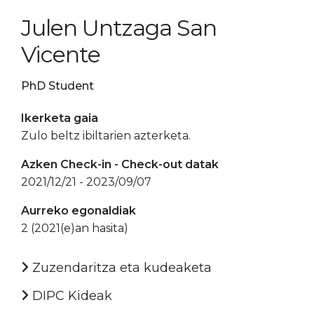
Julen Untzaga San
Vicente
PhD Student
Ikerketa gaia
Zulo beltz ibiltarien azterketa.
Azken Check-in - Check-out datak
2021/12/21 - 2023/09/07
Aurreko egonaldiak
2 (2021(e)an hasita)
Zuzendaritza eta kudeaketa
DIPC Kideak