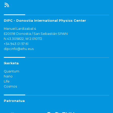
DIPC - Donostia International Physics Center
Manuel Lardizabal 4
E20018 Donostia / San Sebastián SPAIN
N 43.305822, W 2.010172
+34 943 01 57 61
dipcinfo@ehu.eus
Ikerketa
Quantum
Nano
Life
Cosmos
Patronatua