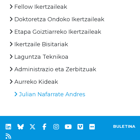
Fellow Ikertzaileak
Doktoretza Ondoko Ikertzaileak
Etapa Goiztiarreko Ikertzaileak
Ikertzaile Bisitariak
Laguntza Teknikoa
Administrazio eta Zerbitzuak
Aurreko Kideak
Julian Nafarrate Andres
BULETINA