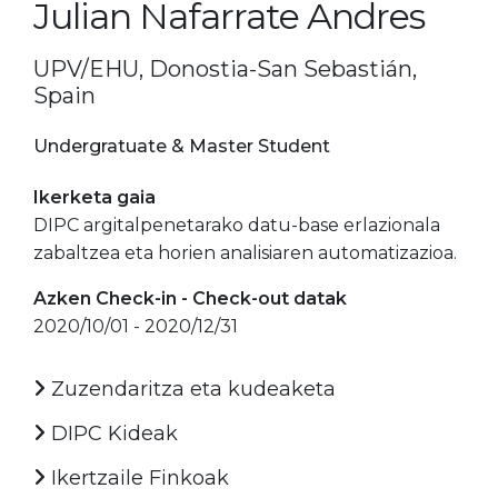
Julian Nafarrate Andres
UPV/EHU, Donostia-San Sebastián,
Spain
Undergratuate & Master Student
Ikerketa gaia
DIPC argitalpenetarako datu-base erlazionala
zabaltzea eta horien analisiaren automatizazioa.
Azken Check-in - Check-out datak
2020/10/01 - 2020/12/31
Zuzendaritza eta kudeaketa
DIPC Kideak
Ikertzaile Finkoak