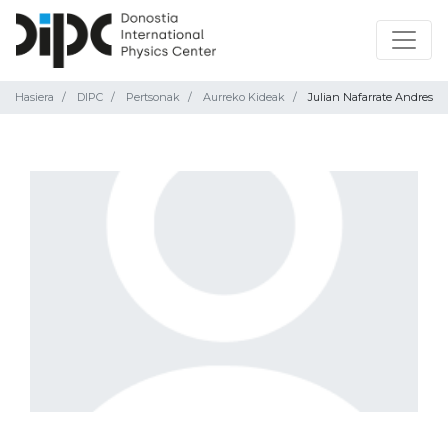
Hasiera
DIPC
Pertsonak
Aurreko Kideak
Julian Nafarrate Andres