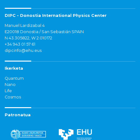
DIPC - Donostia International Physics Center
Manuel Lardizabal 4
E20018 Donostia / San Sebastián SPAIN
N 43.305822, W 2.010172
+34 943 01 57 61
dipcinfo@ehu.eus
Ikerketa
Quantum
Nano
Life
Cosmos
Patronatua