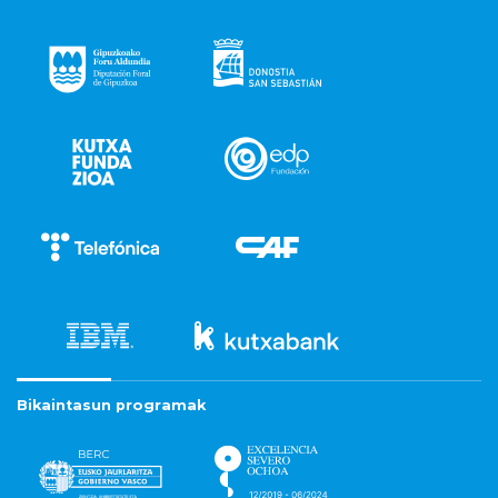
Bikaintasun programak