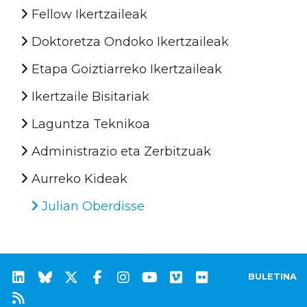
Fellow Ikertzaileak
Doktoretza Ondoko Ikertzaileak
Etapa Goiztiarreko Ikertzaileak
Ikertzaile Bisitariak
Laguntza Teknikoa
Administrazio eta Zerbitzuak
Aurreko Kideak
Julian Oberdisse
BULETINA