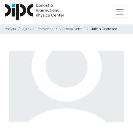
Hasiera
DIPC
Pertsonak
Aurreko Kideak
Julian Oberdisse