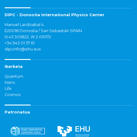
DIPC - Donostia International Physics Center
Manuel Lardizabal 4
E20018 Donostia / San Sebastián SPAIN
N 43.305822, W 2.010172
+34 943 01 57 61
dipcinfo@ehu.eus
Ikerketa
Quantum
Nano
Life
Cosmos
Patronatua