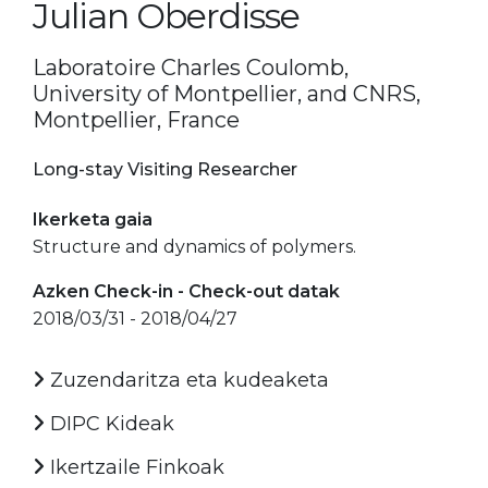
Julian Oberdisse
Laboratoire Charles Coulomb,
University of Montpellier, and CNRS,
Montpellier, France
Long-stay Visiting Researcher
Ikerketa gaia
Structure and dynamics of polymers.
Azken Check-in - Check-out datak
2018/03/31 - 2018/04/27
Zuzendaritza eta kudeaketa
DIPC Kideak
Ikertzaile Finkoak