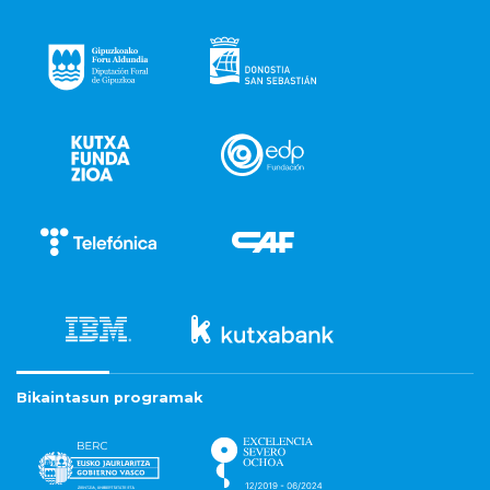
Bikaintasun programak