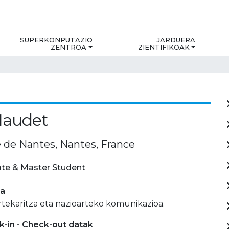
SUPERKONPUTAZIO
JARDUERA
ZENTROA
ZIENTIFIKOAK
Maudet
é de Nantes, Nantes, France
te & Master Student
ia
rtekaritza eta nazioarteko komunikazioa.
-in - Check-out datak