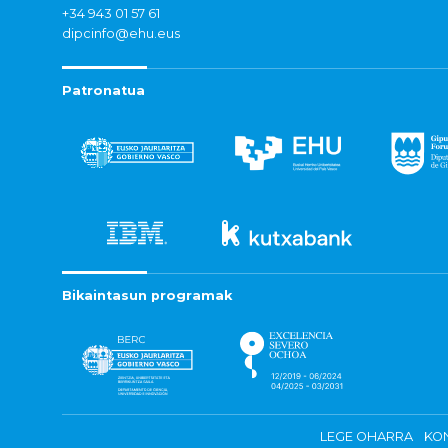
+34 943 01 57 61
dipcinfo@ehu.eus
Patronatua
Bikaintasun programak
LEGE OHARRA
KON