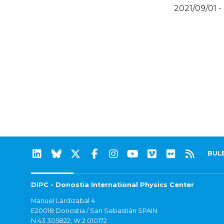
2021/09/01 -
BUL
DIPC - Donostia International Physics Center
Manuel Lardizabal 4
E20018 Donostia / San Sebastián SPAIN
N 43.305822, W 2.010172