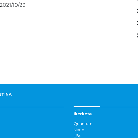
 2021/10/29
ETINA
Ikerketa
Quantum
Nano
Life