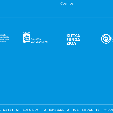
Cosmos
TRATATZAILEAREN PROFILA
IRISGARRITASUNA
INTRANETA
CORP