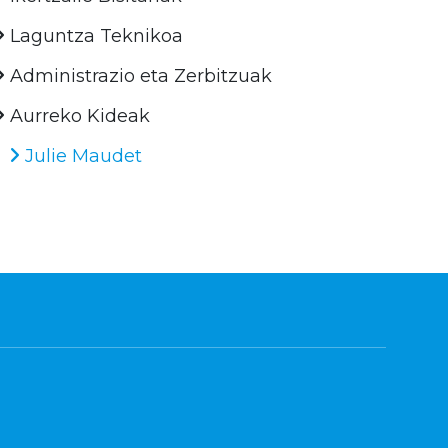
Laguntza Teknikoa
Administrazio eta Zerbitzuak
Aurreko Kideak
Julie Maudet