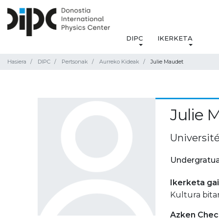
DIPC
IKERKETA
Hasiera
DIPC
Pertsonak
Aurreko Kideak
Julie Maudet
Julie 
Universit
Undergratua
Ikerketa ga
Kultura bita
Azken Check