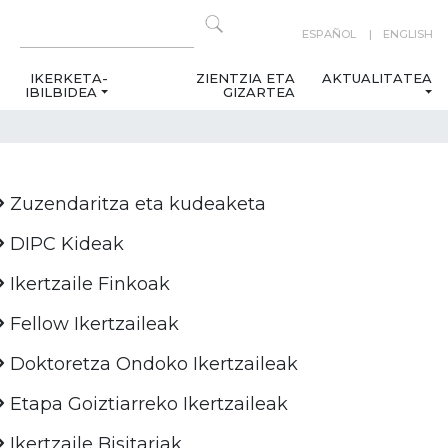
ESPAÑOL
ENGLISH
IKERKETA-
ZIENTZIA ETA
AKTUALITATEA
IBILBIDEA
GIZARTEA
Zuzendaritza eta kudeaketa
DIPC Kideak
Ikertzaile Finkoak
Fellow Ikertzaileak
Doktoretza Ondoko Ikertzaileak
Etapa Goiztiarreko Ikertzaileak
Ikertzaile Bisitariak