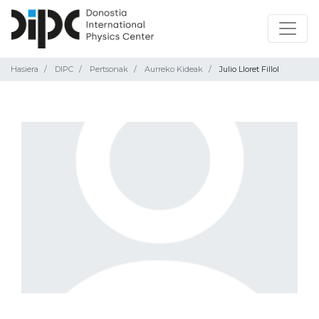
Hasiera
DIPC
Pertsonak
Aurreko Kideak
Julio Lloret Fillol