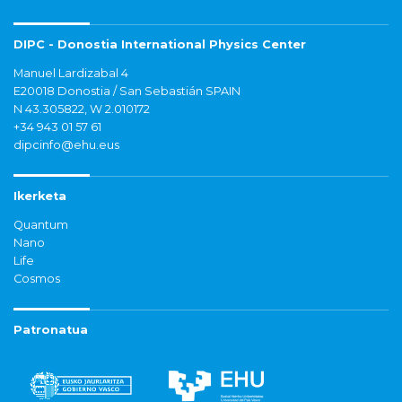
DIPC - Donostia International Physics Center
Manuel Lardizabal 4
E20018 Donostia / San Sebastián SPAIN
N 43.305822, W 2.010172
+34 943 01 57 61
dipcinfo@ehu.eus
Ikerketa
Quantum
Nano
Life
Cosmos
Patronatua