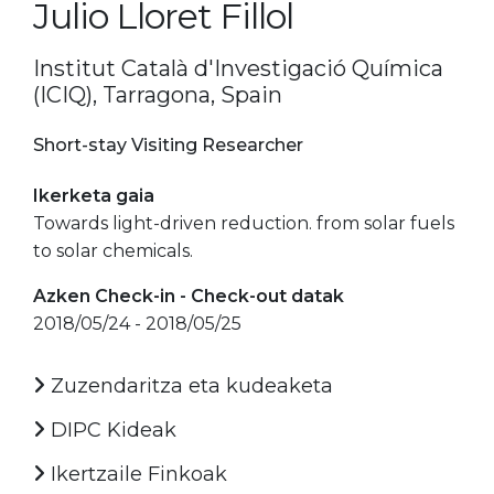
Julio Lloret Fillol
Institut Català d'Investigació Química
(ICIQ), Tarragona, Spain
Short-stay Visiting Researcher
Ikerketa gaia
Towards light-driven reduction. from solar fuels
to solar chemicals.
Azken Check-in - Check-out datak
2018/05/24 - 2018/05/25
Zuzendaritza eta kudeaketa
DIPC Kideak
Ikertzaile Finkoak