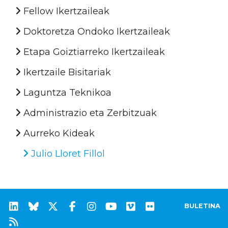
Fellow Ikertzaileak
Doktoretza Ondoko Ikertzaileak
Etapa Goiztiarreko Ikertzaileak
Ikertzaile Bisitariak
Laguntza Teknikoa
Administrazio eta Zerbitzuak
Aurreko Kideak
Julio Lloret Fillol
BULETINA