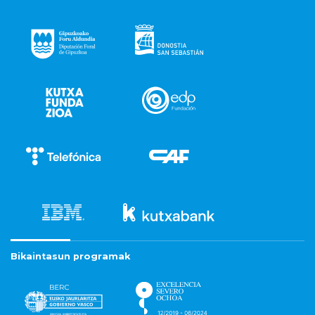
Bikaintasun programak