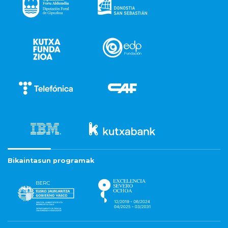
Bikaintasun programak