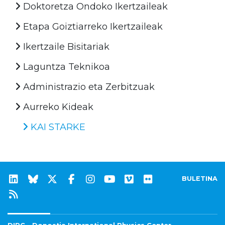
Doktoretza Ondoko Ikertzaileak
Etapa Goiztiarreko Ikertzaileak
Ikertzaile Bisitariak
Laguntza Teknikoa
Administrazio eta Zerbitzuak
Aurreko Kideak
KAI STARKE
BULETINA