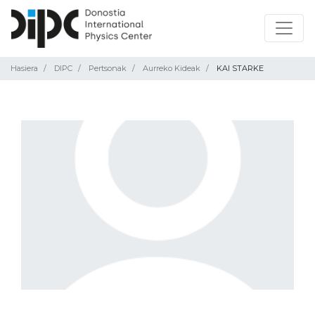
Hasiera
DIPC
Pertsonak
Aurreko Kideak
KAI STARKE