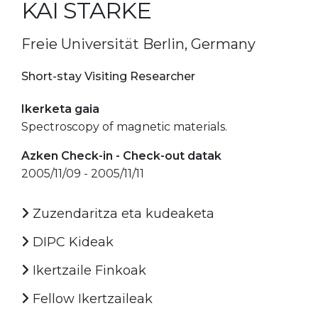
KAI STARKE
Freie Universität Berlin, Germany
Short-stay Visiting Researcher
Ikerketa gaia
Spectroscopy of magnetic materials.
Azken Check-in - Check-out datak
2005/11/09 - 2005/11/11
Zuzendaritza eta kudeaketa
DIPC Kideak
Ikertzaile Finkoak
Fellow Ikertzaileak