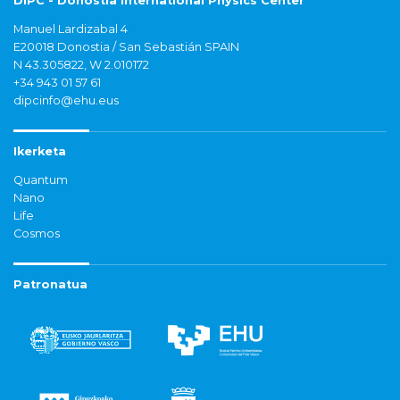
DIPC - Donostia International Physics Center
Manuel Lardizabal 4
E20018 Donostia / San Sebastián SPAIN
N 43.305822, W 2.010172
+34 943 01 57 61
dipcinfo@ehu.eus
Ikerketa
Quantum
Nano
Life
Cosmos
Patronatua