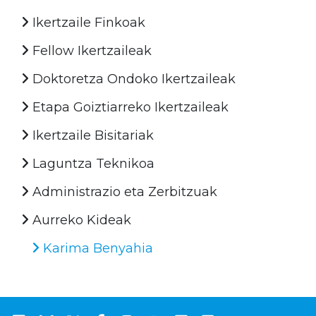
Ikertzaile Finkoak
Fellow Ikertzaileak
Doktoretza Ondoko Ikertzaileak
Etapa Goiztiarreko Ikertzaileak
Ikertzaile Bisitariak
Laguntza Teknikoa
Administrazio eta Zerbitzuak
Aurreko Kideak
Karima Benyahia