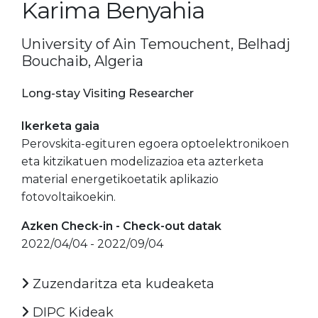
Karima Benyahia
University of Ain Temouchent, Belhadj
Bouchaib, Algeria
Long-stay Visiting Researcher
Ikerketa gaia
Perovskita-egituren egoera optoelektronikoen
eta kitzikatuen modelizazioa eta azterketa
material energetikoetatik aplikazio
fotovoltaikoekin.
Azken Check-in - Check-out datak
2022/04/04 - 2022/09/04
Zuzendaritza eta kudeaketa
DIPC Kideak