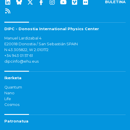
BULETINA
DIPC - Donostia International Physics Center
Manuel Lardizabal 4
E20018 Donostia / San Sebastián SPAIN
N 43.305822, W 2.010172
+34 943 01 57 61
dipcinfo@ehu.eus
Ikerketa
Quantum
Nano
Life
Cosmos
Patronatua