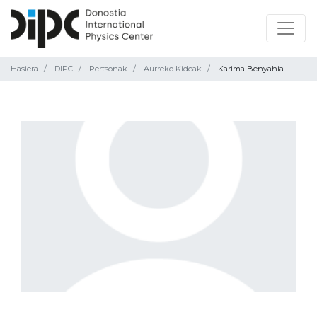
Hasiera
DIPC
Pertsonak
Aurreko Kideak
Karima Benyahia