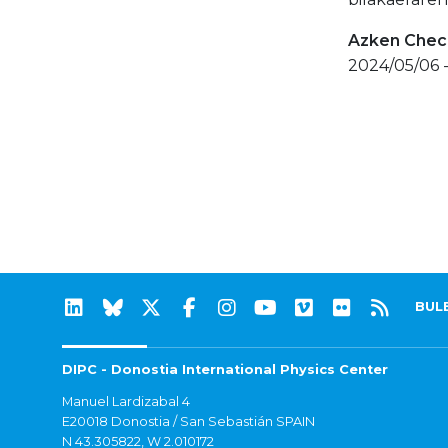
Azken Check
2024/05/06 
BUL
DIPC - Donostia International Physics Center
Manuel Lardizabal 4
E20018 Donostia / San Sebastián SPAIN
N 43.305822, W 2.010172