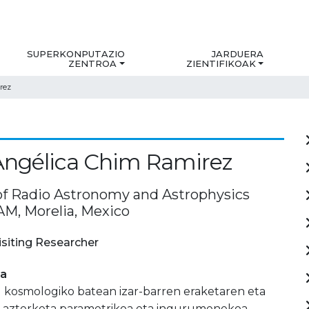
SUPERKONPUTAZIO
JARDUERA
ZENTROA
ZIENTIFIKOAK
rez
Angélica Chim Ramirez
 of Radio Astronomy and Astrophysics
AM, Morelia, Mexico
isiting Researcher
ia
 kosmologiko batean izar-barren eraketaren eta
n azterketa parametrikoa eta ingurumenekoa.