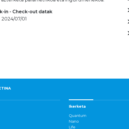
-in - Check-out datak
- 2024/07/01
ETINA
Ikerketa
Quantum
Nano
Life