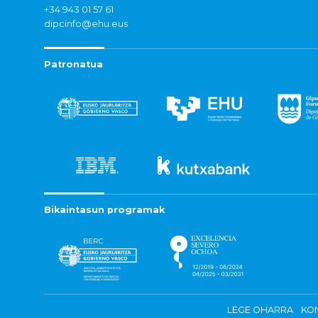
+34 943 01 57 61
dipcinfo@ehu.eus
Patronatua
Bikaintasun programak
LEGE OHARRA
KON