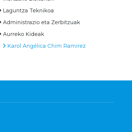
Laguntza Teknikoa
Administrazio eta Zerbitzuak
Aurreko Kideak
Karol Angélica Chim Ramirez