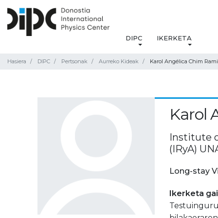
DIPC
IKERKETA
Hasiera
DIPC
Pertsonak
Aurreko Kideak
Karol Angélica Chim Rami
Karol 
Institute
(IRyA) UN
Long-stay V
Ikerketa ga
Testuinguru
bilakaerare