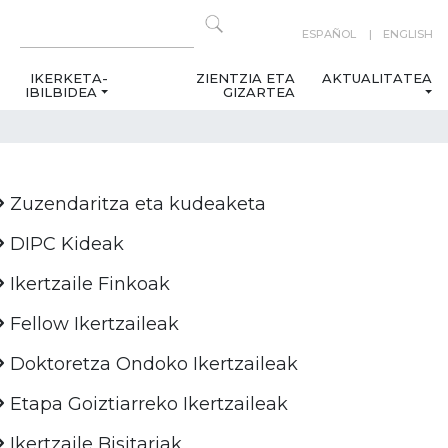
ESPAÑOL
ENGLISH
IKERKETA-
ZIENTZIA ETA
AKTUALITATEA
IBILBIDEA
GIZARTEA
Zuzendaritza eta kudeaketa
DIPC Kideak
Ikertzaile Finkoak
Fellow Ikertzaileak
Doktoretza Ondoko Ikertzaileak
Etapa Goiztiarreko Ikertzaileak
Ikertzaile Bisitariak