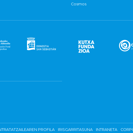
Cosmos
TRATATZAILEAREN PROFILA
IRISGARRITASUNA
INTRANETA
CORP