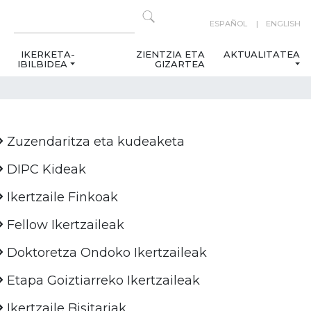
ESPAÑOL
ENGLISH
IKERKETA-
ZIENTZIA ETA
AKTUALITATEA
IBILBIDEA
GIZARTEA
Zuzendaritza eta kudeaketa
DIPC Kideak
Ikertzaile Finkoak
Fellow Ikertzaileak
Doktoretza Ondoko Ikertzaileak
Etapa Goiztiarreko Ikertzaileak
Ikertzaile Bisitariak