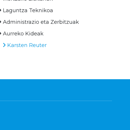
Laguntza Teknikoa
Administrazio eta Zerbitzuak
Aurreko Kideak
Karsten Reuter