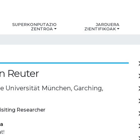
SUPERKONPUTAZIO
JARDUERA
ZENTROA
ZIENTIFIKOAK
n Reuter
e Universität München, Garching,
isiting Researcher
ia
t!