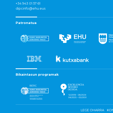
+34 943 01 57 61
dipcinfo@ehu.eus
Patronatua
Bikaintasun programak
LEGE OHARRA
KON