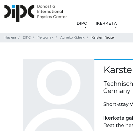
DIPC
IKERKETA
Hasiera
DIPC
Pertsonak
Aurreko Kideak
Karsten Reuter
Karste
Technisch
Germany
Short-stay V
Ikerketa ga
Beat the hea