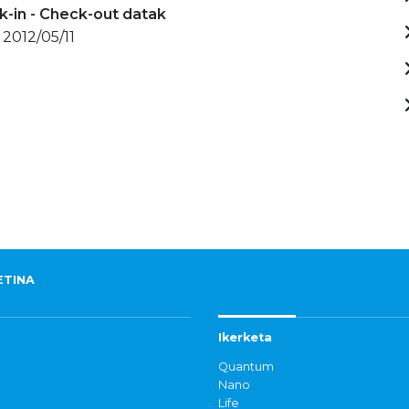
-in - Check-out datak
 2012/05/11
ETINA
Ikerketa
Quantum
Nano
Life