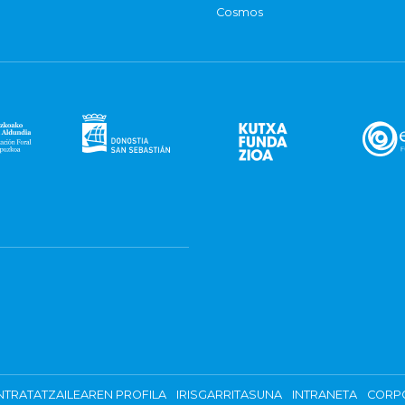
Cosmos
TRATATZAILEAREN PROFILA
IRISGARRITASUNA
INTRANETA
CORP