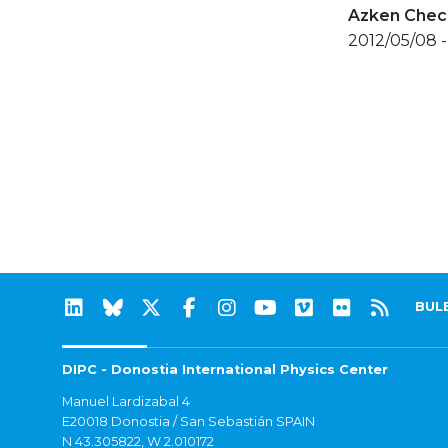
Azken Check
2012/05/08 -
BUL
DIPC - Donostia International Physics Center
Manuel Lardizabal 4
E20018 Donostia / San Sebastián SPAIN
N 43.305822, W 2.010172