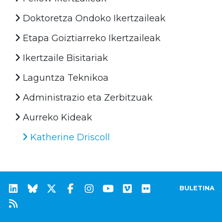
Doktoretza Ondoko Ikertzaileak
Etapa Goiztiarreko Ikertzaileak
Ikertzaile Bisitariak
Laguntza Teknikoa
Administrazio eta Zerbitzuak
Aurreko Kideak
Katherine Driscoll
BULETINA