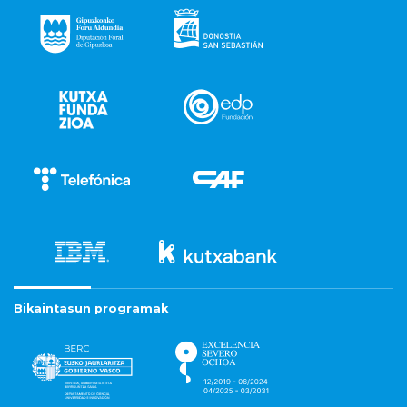
Bikaintasun programak