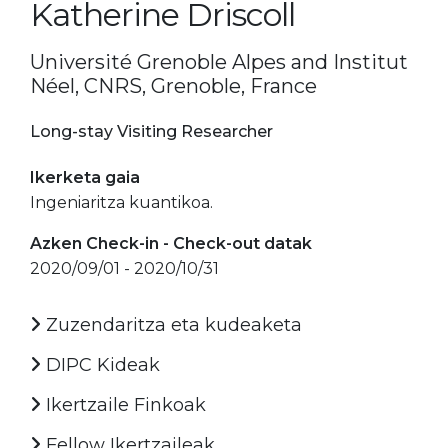
Katherine Driscoll
Université Grenoble Alpes and Institut
Néel, CNRS, Grenoble, France
Long-stay Visiting Researcher
Ikerketa gaia
Ingeniaritza kuantikoa.
Azken Check-in - Check-out datak
2020/09/01 - 2020/10/31
Zuzendaritza eta kudeaketa
DIPC Kideak
Ikertzaile Finkoak
Fellow Ikertzaileak