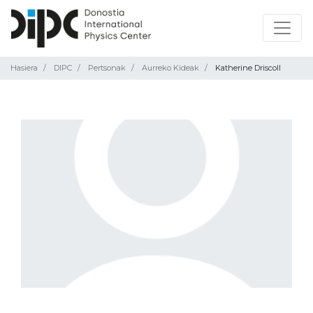
Hasiera
DIPC
Pertsonak
Aurreko Kideak
Katherine Driscoll