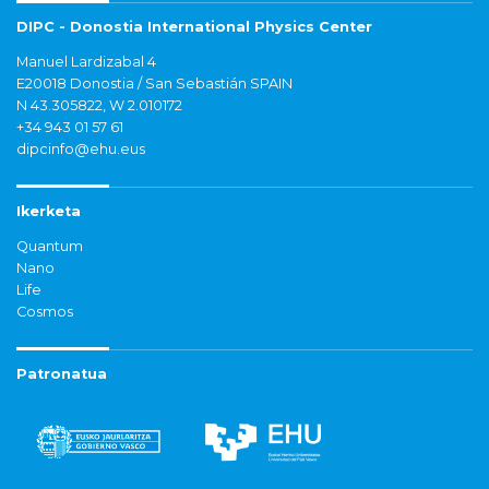
DIPC - Donostia International Physics Center
Manuel Lardizabal 4
E20018 Donostia / San Sebastián SPAIN
N 43.305822, W 2.010172
+34 943 01 57 61
dipcinfo@ehu.eus
Ikerketa
Quantum
Nano
Life
Cosmos
Patronatua