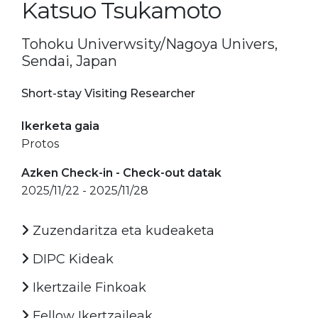
Katsuo Tsukamoto
Tohoku Univerwsity/Nagoya Univers,
Sendai, Japan
Short-stay Visiting Researcher
Ikerketa gaia
Protos
Azken Check-in - Check-out datak
2025/11/22 - 2025/11/28
Zuzendaritza eta kudeaketa
DIPC Kideak
Ikertzaile Finkoak
Fellow Ikertzaileak