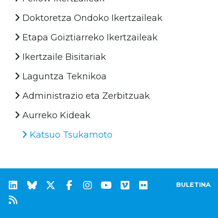
Doktoretza Ondoko Ikertzaileak
Etapa Goiztiarreko Ikertzaileak
Ikertzaile Bisitariak
Laguntza Teknikoa
Administrazio eta Zerbitzuak
Aurreko Kideak
Katsuo Tsukamoto
BULETINA