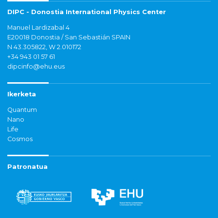
DIPC - Donostia International Physics Center
Manuel Lardizabal 4
E20018 Donostia / San Sebastián SPAIN
N 43.305822, W 2.010172
+34 943 01 57 61
dipcinfo@ehu.eus
Ikerketa
Quantum
Nano
Life
Cosmos
Patronatua