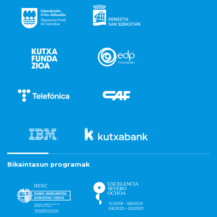
Bikaintasun programak