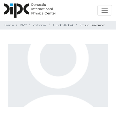
Hasiera
DIPC
Pertsonak
Aurreko Kideak
Katsuo Tsukamoto