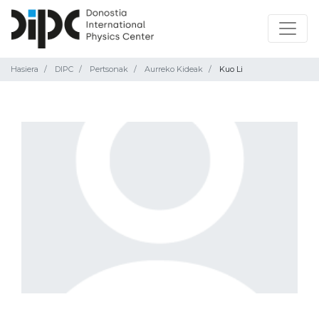
Hasiera
DIPC
Pertsonak
Aurreko Kideak
Kuo Li