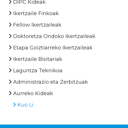
DIPC Kideak
Ikertzaile Finkoak
Fellow Ikertzaileak
Doktoretza Ondoko Ikertzaileak
Etapa Goiztiarreko Ikertzaileak
Ikertzaile Bisitariak
Laguntza Teknikoa
Administrazio eta Zerbitzuak
Aurreko Kideak
Kuo Li