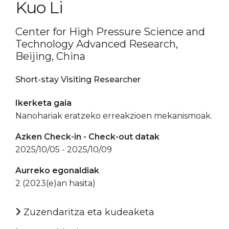
Kuo Li
Center for High Pressure Science and
Technology Advanced Research,
Beijing, China
Short-stay Visiting Researcher
Ikerketa gaia
Nanohariak eratzeko erreakzioen mekanismoak.
Azken Check-in - Check-out datak
2025/10/05 - 2025/10/09
Aurreko egonaldiak
2 (2023(e)an hasita)
Zuzendaritza eta kudeaketa