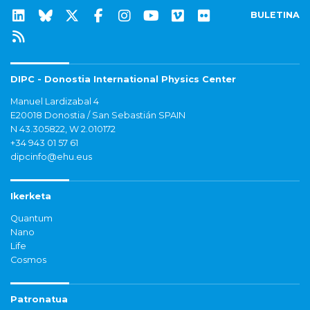
BULETINA
DIPC - Donostia International Physics Center
Manuel Lardizabal 4
E20018 Donostia / San Sebastián SPAIN
N 43.305822, W 2.010172
+34 943 01 57 61
dipcinfo@ehu.eus
Ikerketa
Quantum
Nano
Life
Cosmos
Patronatua