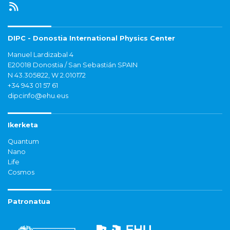
DIPC - Donostia International Physics Center
Manuel Lardizabal 4
E20018 Donostia / San Sebastián SPAIN
N 43.305822, W 2.010172
+34 943 01 57 61
dipcinfo@ehu.eus
Ikerketa
Quantum
Nano
Life
Cosmos
Patronatua