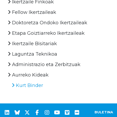
Ikertzaile Finkoak
Fellow Ikertzaileak
Doktoretza Ondoko Ikertzaileak
Etapa Goiztiarreko Ikertzaileak
Ikertzaile Bisitariak
Laguntza Teknikoa
Administrazio eta Zerbitzuak
Aurreko Kideak
Kurt Binder
BULETINA