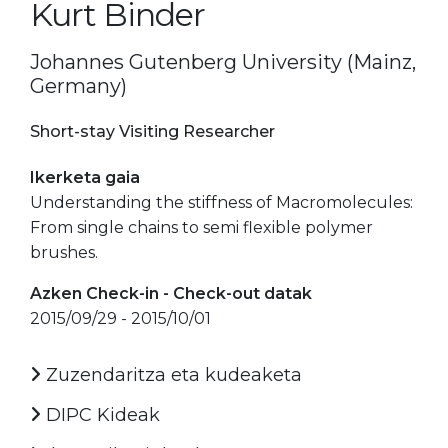
Kurt Binder
Johannes Gutenberg University (Mainz,
Germany)
Short-stay Visiting Researcher
Ikerketa gaia
Understanding the stiffness of Macromolecules:
From single chains to semi flexible polymer
brushes.
Azken Check-in - Check-out datak
2015/09/29 - 2015/10/01
Zuzendaritza eta kudeaketa
DIPC Kideak