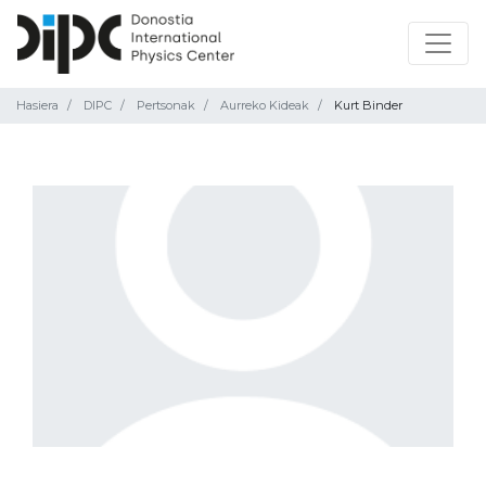
Hasiera
DIPC
Pertsonak
Aurreko Kideak
Kurt Binder