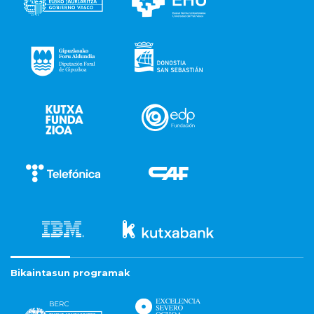
Bikaintasun programak