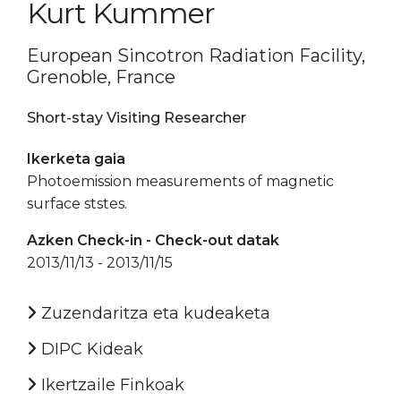
Kurt Kummer
European Sincotron Radiation Facility,
Grenoble, France
Short-stay Visiting Researcher
Ikerketa gaia
Photoemission measurements of magnetic
surface ststes.
Azken Check-in - Check-out datak
2013/11/13 - 2013/11/15
Zuzendaritza eta kudeaketa
DIPC Kideak
Ikertzaile Finkoak