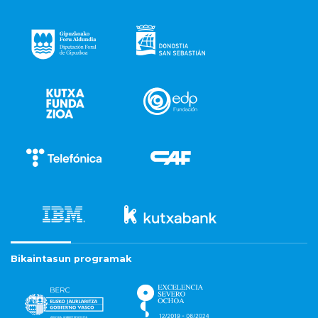
Bikaintasun programak