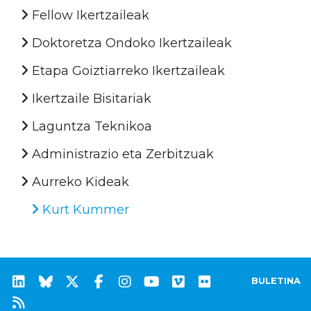
Fellow Ikertzaileak
Doktoretza Ondoko Ikertzaileak
Etapa Goiztiarreko Ikertzaileak
Ikertzaile Bisitariak
Laguntza Teknikoa
Administrazio eta Zerbitzuak
Aurreko Kideak
Kurt Kummer
BULETINA