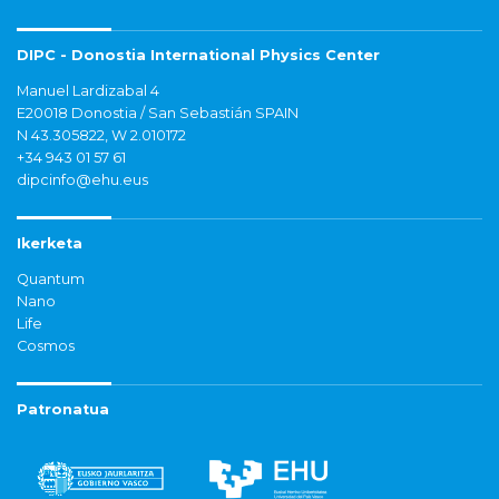
DIPC - Donostia International Physics Center
Manuel Lardizabal 4
E20018 Donostia / San Sebastián SPAIN
N 43.305822, W 2.010172
+34 943 01 57 61
dipcinfo@ehu.eus
Ikerketa
Quantum
Nano
Life
Cosmos
Patronatua