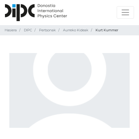
Hasiera
DIPC
Pertsonak
Aurreko Kideak
Kurt Kummer