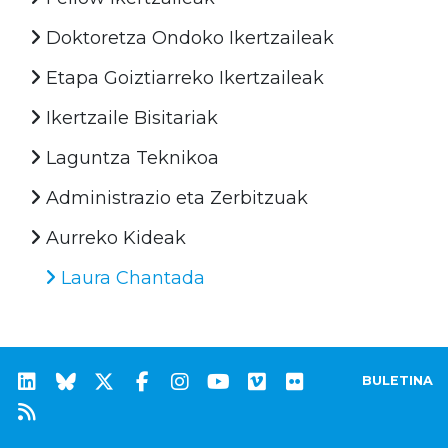
Doktoretza Ondoko Ikertzaileak
Etapa Goiztiarreko Ikertzaileak
Ikertzaile Bisitariak
Laguntza Teknikoa
Administrazio eta Zerbitzuak
Aurreko Kideak
Laura Chantada
BULETINA