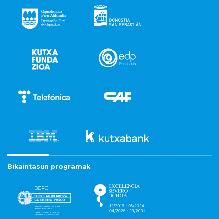
Bikaintasun programak