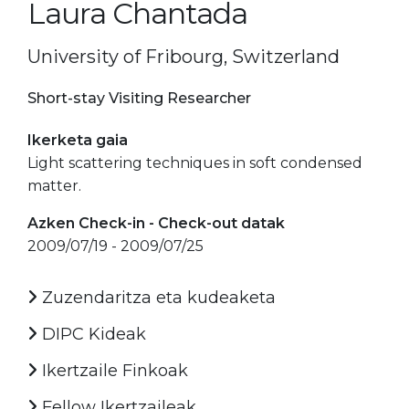
Laura Chantada
University of Fribourg, Switzerland
Short-stay Visiting Researcher
Ikerketa gaia
Light scattering techniques in soft condensed
matter.
Azken Check-in - Check-out datak
2009/07/19 - 2009/07/25
Zuzendaritza eta kudeaketa
DIPC Kideak
Ikertzaile Finkoak
Fellow Ikertzaileak