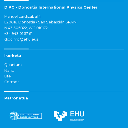
DIPC - Donostia International Physics Center
Manuel Lardizabal 4
E20018 Donostia / San Sebastián SPAIN
N 43.305822, W 2.010172
+34 943 01 57 61
dipcinfo@ehu.eus
Ikerketa
Quantum
Nano
Life
Cosmos
Patronatua