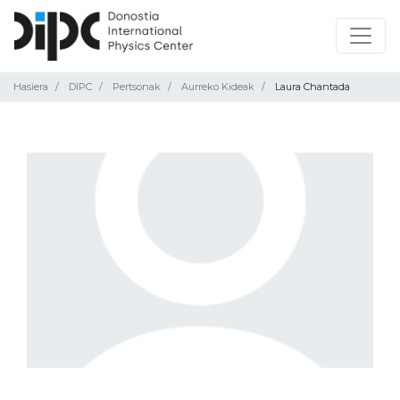
Hasiera
DIPC
Pertsonak
Aurreko Kideak
Laura Chantada