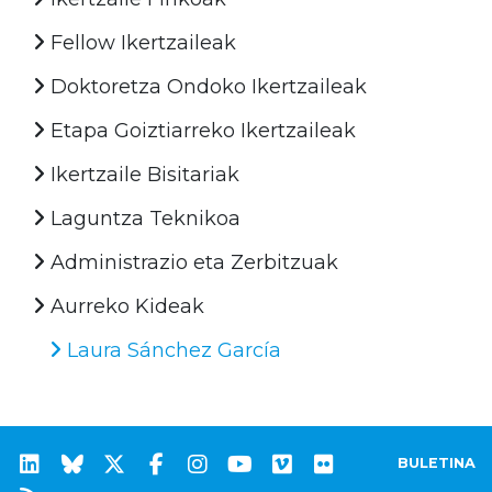
Fellow Ikertzaileak
Doktoretza Ondoko Ikertzaileak
Etapa Goiztiarreko Ikertzaileak
Ikertzaile Bisitariak
Laguntza Teknikoa
Administrazio eta Zerbitzuak
Aurreko Kideak
Laura Sánchez García
BULETINA