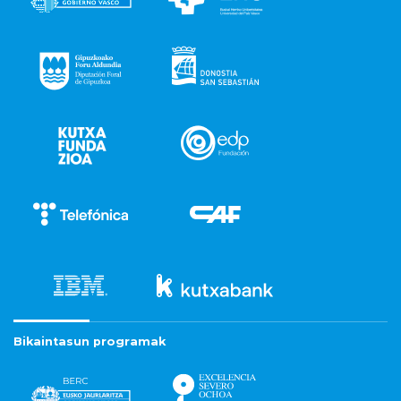
Bikaintasun programak