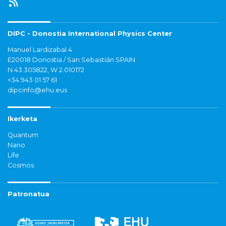
DIPC - Donostia International Physics Center
Manuel Lardizabal 4
E20018 Donostia / San Sebastián SPAIN
N 43.305822, W 2.010172
+34 943 01 57 61
dipcinfo@ehu.eus
Ikerketa
Quantum
Nano
Life
Cosmos
Patronatua