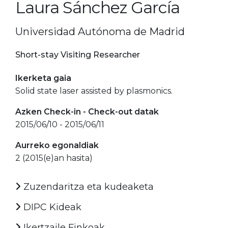
Laura Sánchez García
Universidad Autónoma de Madrid
Short-stay Visiting Researcher
Ikerketa gaia
Solid state laser assisted by plasmonics.
Azken Check-in - Check-out datak
2015/06/10 - 2015/06/11
Aurreko egonaldiak
2 (2015(e)an hasita)
Zuzendaritza eta kudeaketa
DIPC Kideak
Ikertzaile Finkoak