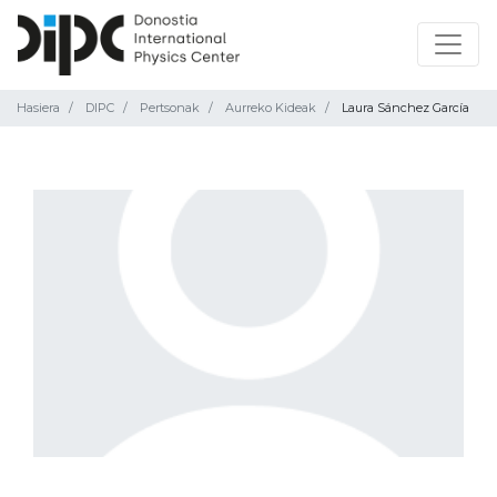
Hasiera
DIPC
Pertsonak
Aurreko Kideak
Laura Sánchez García