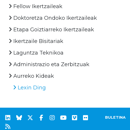
Fellow Ikertzaileak
Doktoretza Ondoko Ikertzaileak
Etapa Goiztiarreko Ikertzaileak
Ikertzaile Bisitariak
Laguntza Teknikoa
Administrazio eta Zerbitzuak
Aurreko Kideak
Lexin Ding
BULETINA