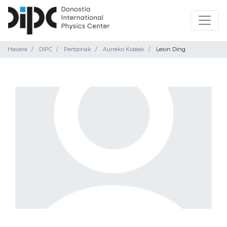
Hasiera
DIPC
Pertsonak
Aurreko Kideak
Lexin Ding