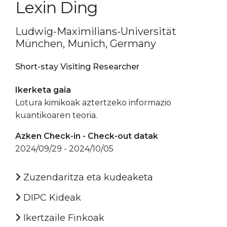
Lexin Ding
Ludwig-Maximilians-Universität
München, Munich, Germany
Short-stay Visiting Researcher
Ikerketa gaia
Lotura kimikoak aztertzeko informazio
kuantikoaren teoria.
Azken Check-in - Check-out datak
2024/09/29 - 2024/10/05
Zuzendaritza eta kudeaketa
DIPC Kideak
Ikertzaile Finkoak