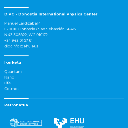
DIPC - Donostia International Physics Center
Manuel Lardizabal 4
E20018 Donostia / San Sebastián SPAIN
N 43.305822, W 2.010172
+34 943 01 57 61
dipcinfo@ehu.eus
Ikerketa
Quantum
Nano
Life
Cosmos
Patronatua