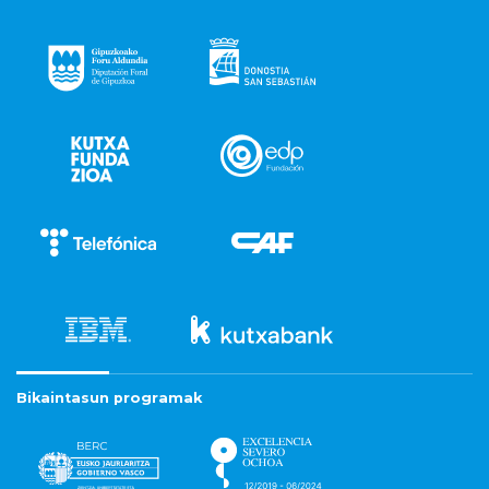
Bikaintasun programak