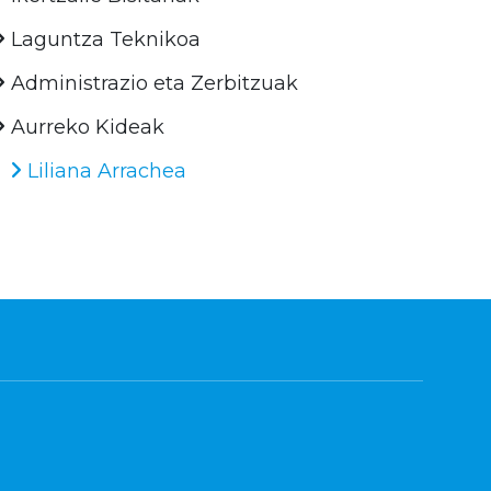
Laguntza Teknikoa
Administrazio eta Zerbitzuak
Aurreko Kideak
Liliana Arrachea