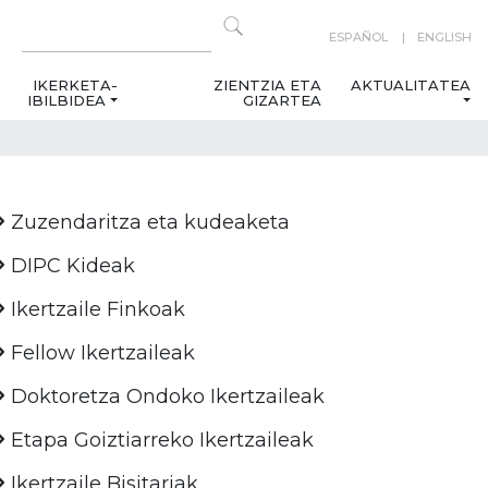
ESPAÑOL
ENGLISH
IKERKETA-
ZIENTZIA ETA
AKTUALITATEA
IBILBIDEA
GIZARTEA
Zuzendaritza eta kudeaketa
DIPC Kideak
Ikertzaile Finkoak
Fellow Ikertzaileak
Doktoretza Ondoko Ikertzaileak
Etapa Goiztiarreko Ikertzaileak
Ikertzaile Bisitariak