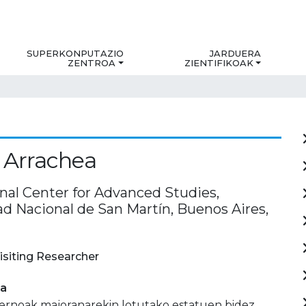
SUPERKONPUTAZIO
JARDUERA
ZENTROA
ZIENTIFIKOAK
a Arrachea
onal Center for Advanced Studies,
ad Nacional de San Martín, Buenos Aires,
isiting Researcher
ia
ternoak majoranarekin lotutako estatuen bidez.