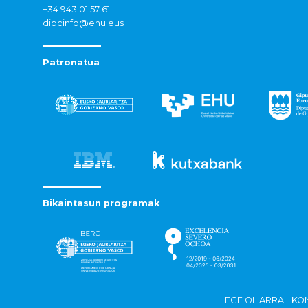
+34 943 01 57 61
dipcinfo@ehu.eus
Patronatua
Bikaintasun programak
LEGE OHARRA
KON