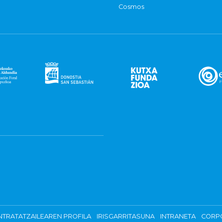
Cosmos
TRATATZAILEAREN PROFILA
IRISGARRITASUNA
INTRANETA
CORP