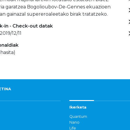
ria garatzea Bogolioubov-De-Gennes ekuazioen
n gainazal supereroaleetako birak tratatzeko.
-in - Check-out datak
2019/12/11
onaldiak
hasita)
ETINA
Ikerketa
Quantum
Nano
Life