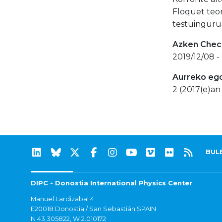
Floquet teo
testuingurua
Azken Check
2019/12/08 - 
Aurreko eg
2 (2017(e)an 
BUL
DIPC - Donostia International Physics Center
Manuel Lardizabal 4
E20018 Donostia / San Sebastián SPAIN
N 43.305822, W 2.010172