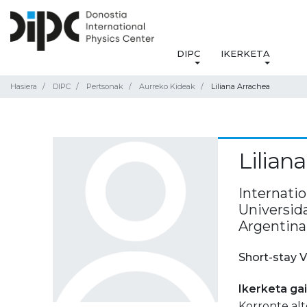
DIPC
IKERKETA
Hasiera
DIPC
Pertsonak
Aurreko Kideak
Liliana Arrachea
Lilian
Internati
Universid
Argentina
Short-stay V
Ikerketa ga
Korronte al