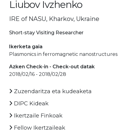
Liubov Ivzhenko
IRE of NASU, Kharkov, Ukraine
Short-stay Visiting Researcher
Ikerketa gaia
Plasmonics in ferromagnetic nanostructures
Azken Check-in - Check-out datak
2018/02/16 - 2018/02/28
Zuzendaritza eta kudeaketa
DIPC Kideak
Ikertzaile Finkoak
Fellow Ikertzaileak