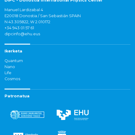
DIPC - Donostia International Physics Center
Manuel Lardizabal 4
E20018 Donostia / San Sebastián SPAIN
N 43.305822, W 2.010172
+34 943 01 57 61
dipcinfo@ehu.eus
Ikerketa
Quantum
Nano
Life
Cosmos
Patronatua