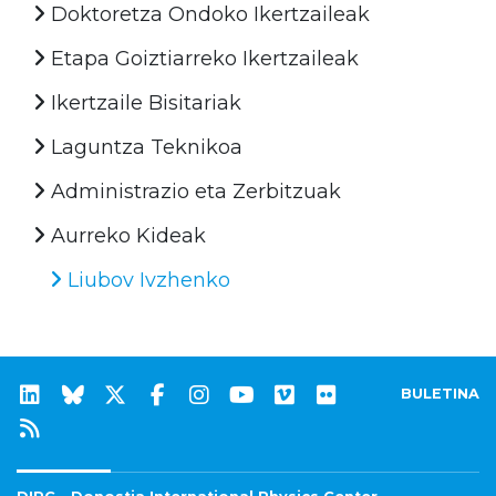
Doktoretza Ondoko Ikertzaileak
Etapa Goiztiarreko Ikertzaileak
Ikertzaile Bisitariak
Laguntza Teknikoa
Administrazio eta Zerbitzuak
Aurreko Kideak
Liubov Ivzhenko
BULETINA