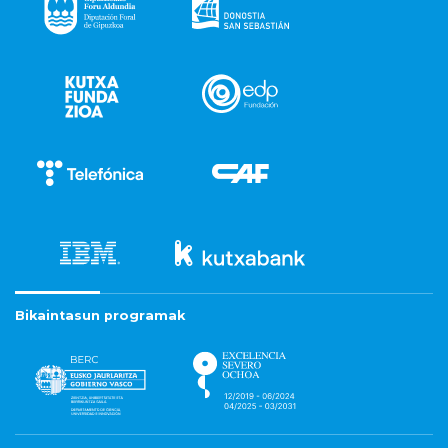
Bikaintasun programak