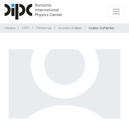
Hasiera
DIPC
Pertsonak
Aurreko Kideak
Liubov Ivzhenko