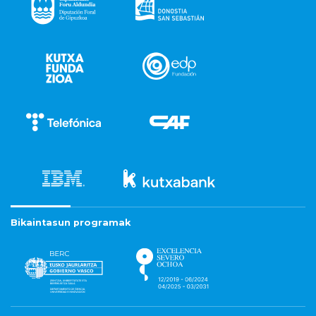
Bikaintasun programak