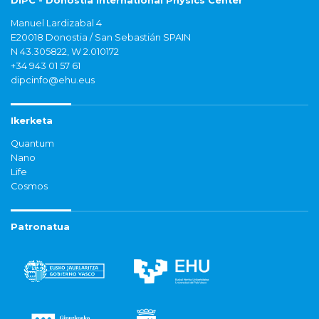
DIPC - Donostia International Physics Center
Manuel Lardizabal 4
E20018 Donostia / San Sebastián SPAIN
N 43.305822, W 2.010172
+34 943 01 57 61
dipcinfo@ehu.eus
Ikerketa
Quantum
Nano
Life
Cosmos
Patronatua