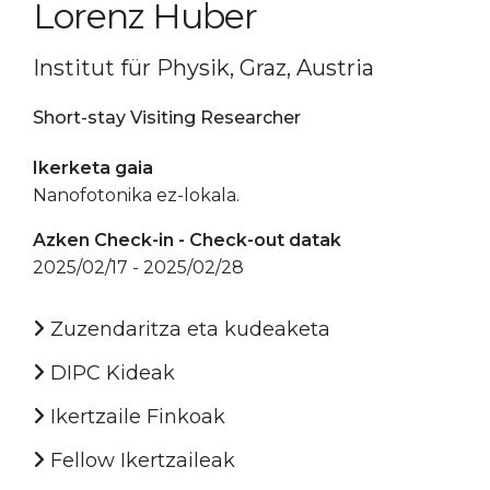
Lorenz Huber
Institut für Physik, Graz, Austria
Short-stay Visiting Researcher
Ikerketa gaia
Nanofotonika ez-lokala.
Azken Check-in - Check-out datak
2025/02/17 - 2025/02/28
Zuzendaritza eta kudeaketa
DIPC Kideak
Ikertzaile Finkoak
Fellow Ikertzaileak