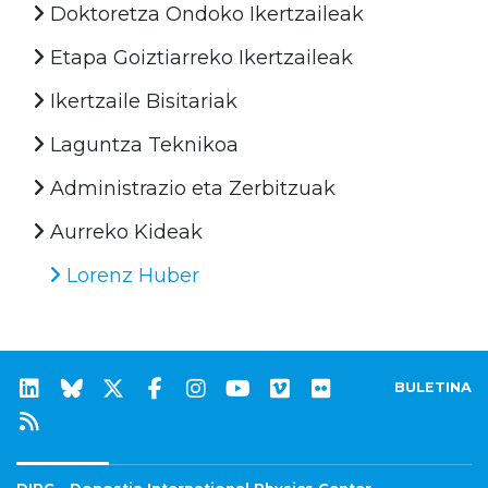
Doktoretza Ondoko Ikertzaileak
Etapa Goiztiarreko Ikertzaileak
Ikertzaile Bisitariak
Laguntza Teknikoa
Administrazio eta Zerbitzuak
Aurreko Kideak
Lorenz Huber
BULETINA