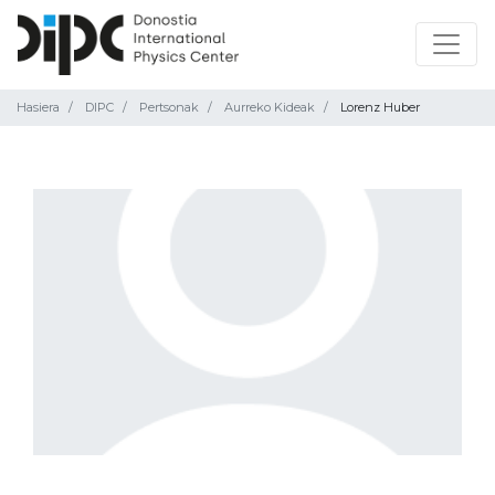
Hasiera
DIPC
Pertsonak
Aurreko Kideak
Lorenz Huber