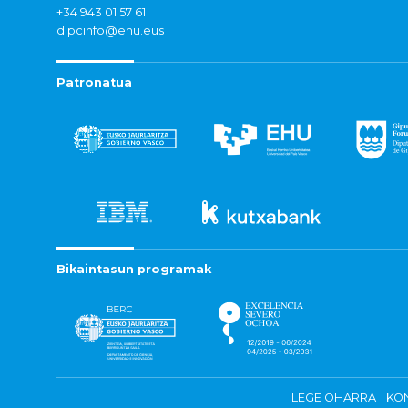
+34 943 01 57 61
dipcinfo@ehu.eus
Patronatua
Bikaintasun programak
LEGE OHARRA
KON