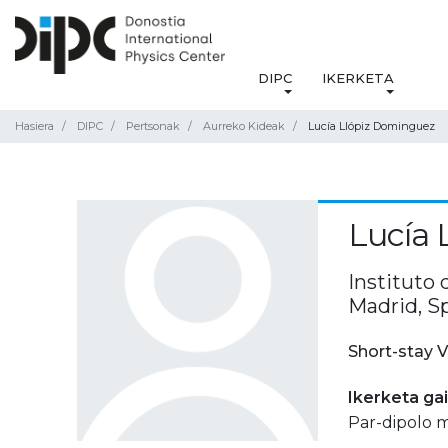
DIPC
IKERKETA
Hasiera
DIPC
Pertsonak
Aurreko Kideak
Lucía Llópiz Dominguez
Lucía 
Instituto
Madrid, S
Short-stay V
Ikerketa ga
Par-dipolo 