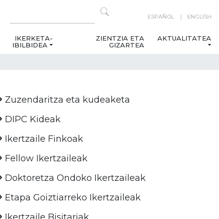
ESPAÑOL
ENGLISH
IKERKETA-
ZIENTZIA ETA
AKTUALITATEA
IBILBIDEA
GIZARTEA
Zuzendaritza eta kudeaketa
DIPC Kideak
Ikertzaile Finkoak
Fellow Ikertzaileak
Doktoretza Ondoko Ikertzaileak
Etapa Goiztiarreko Ikertzaileak
Ikertzaile Bisitariak