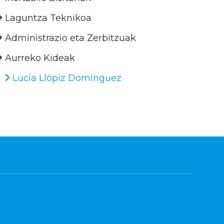
Laguntza Teknikoa
Administrazio eta Zerbitzuak
Aurreko Kideak
Lucía Llópiz Dominguez