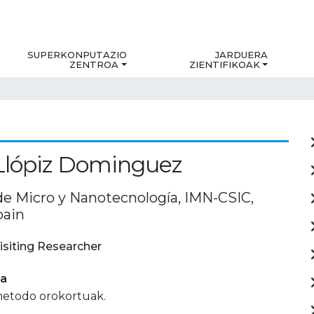
SUPERKONPUTAZIO
JARDUERA
ZENTROA
ZIENTIFIKOAK
Llópiz Dominguez
 de Micro y Nanotecnología, IMN-CSIC,
pain
isiting Researcher
ia
metodo orokortuak.