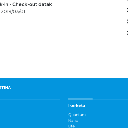
-in - Check-out datak
 2019/03/01
ETINA
Ikerketa
Quantum
Nano
Life