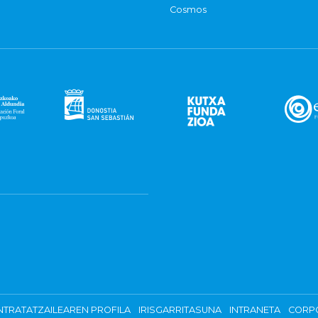
Cosmos
TRATATZAILEAREN PROFILA
IRISGARRITASUNA
INTRANETA
CORP