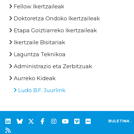
Fellow Ikertzaileak
Doktoretza Ondoko Ikertzaileak
Etapa Goiztiarreko Ikertzaileak
Ikertzaile Bisitariak
Laguntza Teknikoa
Administrazio eta Zerbitzuak
Aurreko Kideak
Ludo B.F. Juurlink
BULETINA