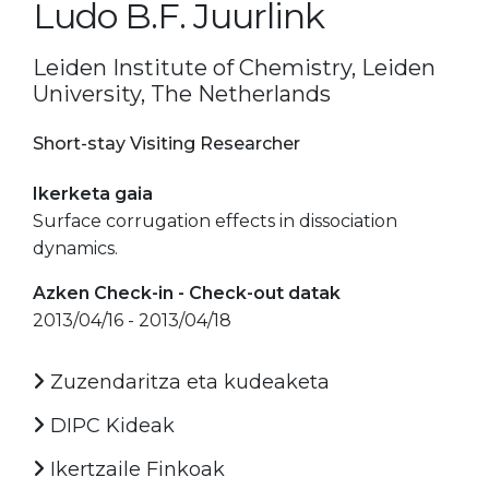
Ludo B.F. Juurlink
Leiden Institute of Chemistry, Leiden
University, The Netherlands
Short-stay Visiting Researcher
Ikerketa gaia
Surface corrugation effects in dissociation
dynamics.
Azken Check-in - Check-out datak
2013/04/16 - 2013/04/18
Zuzendaritza eta kudeaketa
DIPC Kideak
Ikertzaile Finkoak