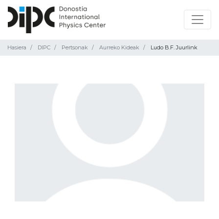
Hasiera
DIPC
Pertsonak
Aurreko Kideak
Ludo B.F. Juurlink