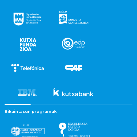
Bikaintasun programak