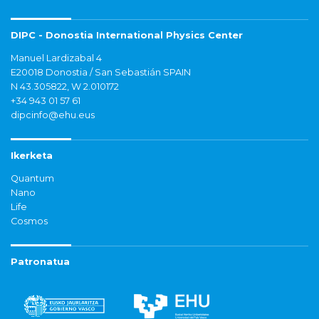
DIPC - Donostia International Physics Center
Manuel Lardizabal 4
E20018 Donostia / San Sebastián SPAIN
N 43.305822, W 2.010172
+34 943 01 57 61
dipcinfo@ehu.eus
Ikerketa
Quantum
Nano
Life
Cosmos
Patronatua