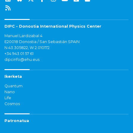
DIPC - Donostia International Physics Center
Manuel Lardizabal 4
E20018 Donostia / San Sebastián SPAIN
N 43.305822, W 2.010172
+34 943 01 57 61
dipcinfo@ehu.eus
Ikerketa
Quantum
Nano
Life
Cosmos
Patronatua