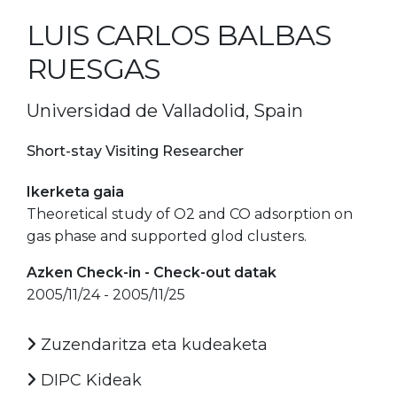
LUIS CARLOS BALBAS
RUESGAS
Universidad de Valladolid, Spain
Short-stay Visiting Researcher
Ikerketa gaia
Theoretical study of O2 and CO adsorption on
gas phase and supported glod clusters.
Azken Check-in - Check-out datak
2005/11/24 - 2005/11/25
Zuzendaritza eta kudeaketa
DIPC Kideak