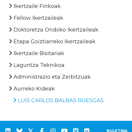
Ikertzaile Finkoak
Fellow Ikertzaileak
Doktoretza Ondoko Ikertzaileak
Etapa Goiztiarreko Ikertzaileak
Ikertzaile Bisitariak
Laguntza Teknikoa
Administrazio eta Zerbitzuak
Aurreko Kideak
LUIS CARLOS BALBAS RUESGAS
BULETINA