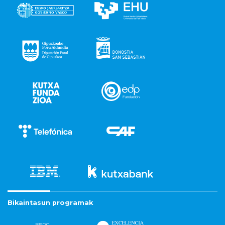
Bikaintasun programak