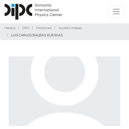
Hasiera
DIPC
Pertsonak
Aurreko Kideak
LUIS CARLOS BALBAS RUESGAS