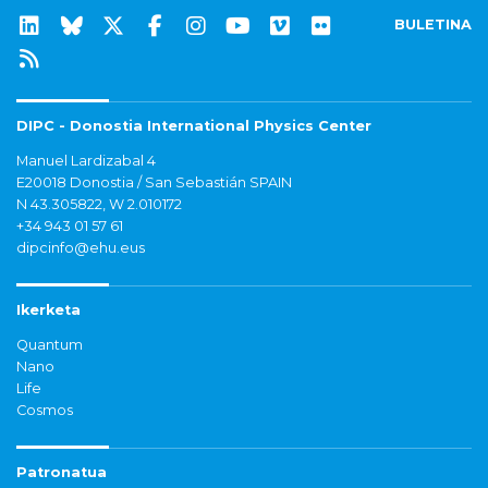
BULETINA
DIPC - Donostia International Physics Center
Manuel Lardizabal 4
E20018 Donostia / San Sebastián SPAIN
N 43.305822, W 2.010172
+34 943 01 57 61
dipcinfo@ehu.eus
Ikerketa
Quantum
Nano
Life
Cosmos
Patronatua