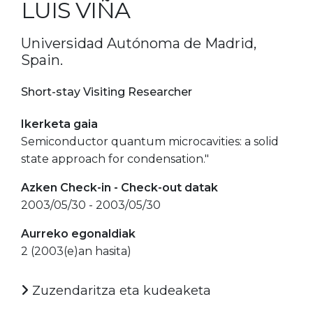
LUIS VIÑA
Universidad Autónoma de Madrid,
Spain.
Short-stay Visiting Researcher
Ikerketa gaia
Semiconductor quantum microcavities: a solid
state approach for condensation."
Azken Check-in - Check-out datak
2003/05/30 - 2003/05/30
Aurreko egonaldiak
2 (2003(e)an hasita)
Zuzendaritza eta kudeaketa