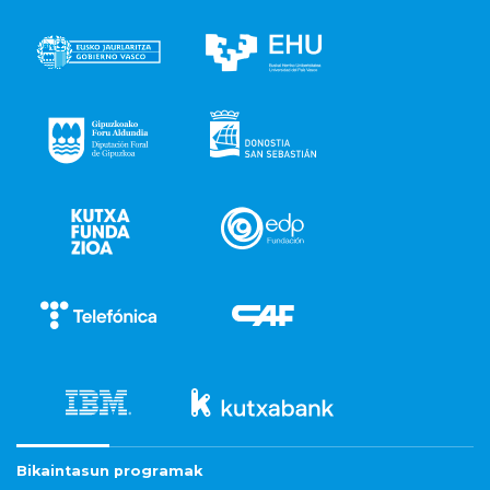
Bikaintasun programak