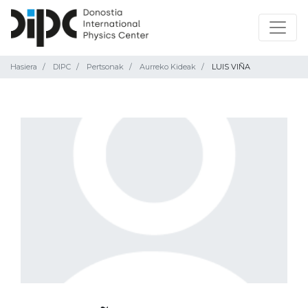
Hasiera
DIPC
Pertsonak
Aurreko Kideak
LUIS VIÑA