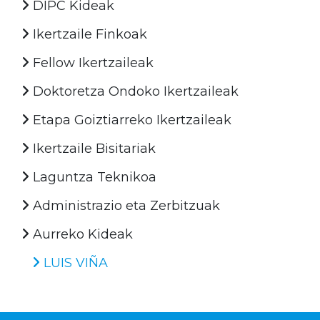
DIPC Kideak
Ikertzaile Finkoak
Fellow Ikertzaileak
Doktoretza Ondoko Ikertzaileak
Etapa Goiztiarreko Ikertzaileak
Ikertzaile Bisitariak
Laguntza Teknikoa
Administrazio eta Zerbitzuak
Aurreko Kideak
LUIS VIÑA