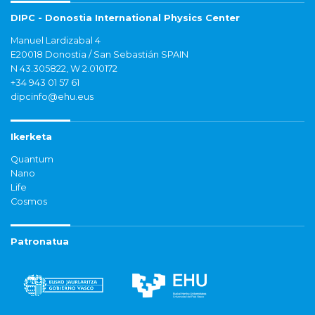
DIPC - Donostia International Physics Center
Manuel Lardizabal 4
E20018 Donostia / San Sebastián SPAIN
N 43.305822, W 2.010172
+34 943 01 57 61
dipcinfo@ehu.eus
Ikerketa
Quantum
Nano
Life
Cosmos
Patronatua