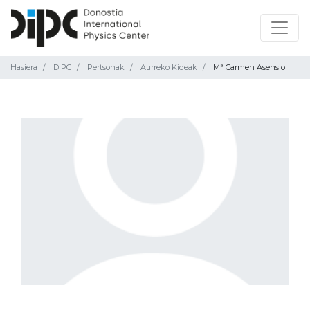
Hasiera
DIPC
Pertsonak
Aurreko Kideak
Mª Carmen Asensio