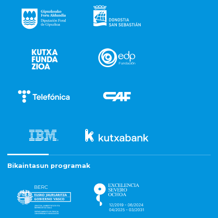
Bikaintasun programak