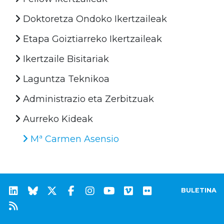
Doktoretza Ondoko Ikertzaileak
Etapa Goiztiarreko Ikertzaileak
Ikertzaile Bisitariak
Laguntza Teknikoa
Administrazio eta Zerbitzuak
Aurreko Kideak
Mª Carmen Asensio
BULETINA