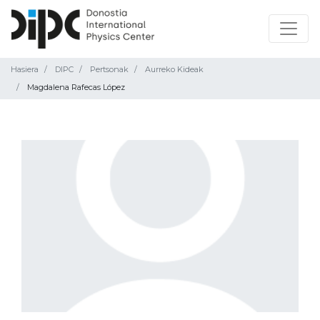
Hasiera
DIPC
Pertsonak
Aurreko Kideak
Magdalena Rafecas López