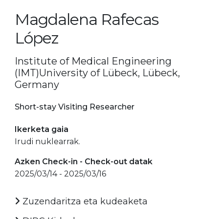
Magdalena Rafecas
López
Institute of Medical Engineering
(IMT)University of Lübeck, Lübeck,
Germany
Short-stay Visiting Researcher
Ikerketa gaia
Irudi nuklearrak.
Azken Check-in - Check-out datak
2025/03/14 - 2025/03/16
Zuzendaritza eta kudeaketa