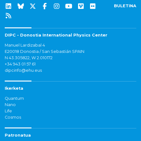
BULETINA
DIPC - Donostia International Physics Center
Manuel Lardizabal 4
E20018 Donostia / San Sebastián SPAIN
N 43.305822, W 2.010172
+34 943 01 57 61
dipcinfo@ehu.eus
Ikerketa
Quantum
Nano
Life
Cosmos
Patronatua