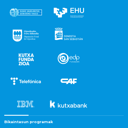
Bikaintasun programak