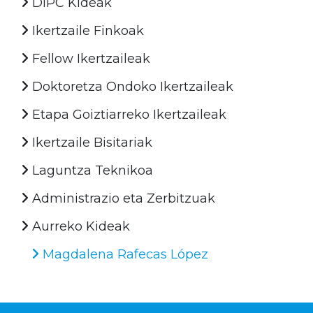
DIPC Kideak
Ikertzaile Finkoak
Fellow Ikertzaileak
Doktoretza Ondoko Ikertzaileak
Etapa Goiztiarreko Ikertzaileak
Ikertzaile Bisitariak
Laguntza Teknikoa
Administrazio eta Zerbitzuak
Aurreko Kideak
Magdalena Rafecas López