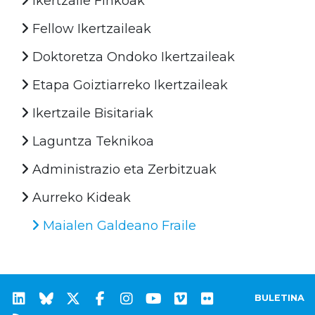
Ikertzaile Finkoak
Fellow Ikertzaileak
Doktoretza Ondoko Ikertzaileak
Etapa Goiztiarreko Ikertzaileak
Ikertzaile Bisitariak
Laguntza Teknikoa
Administrazio eta Zerbitzuak
Aurreko Kideak
Maialen Galdeano Fraile
BULETINA