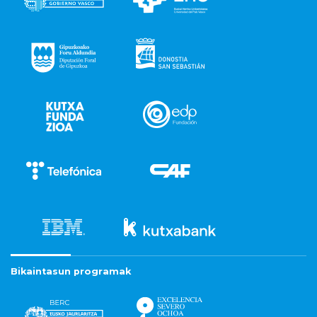
Bikaintasun programak