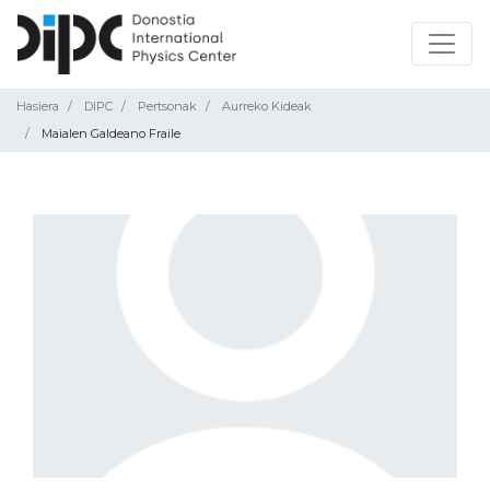
Hasiera
DIPC
Pertsonak
Aurreko Kideak
Maialen Galdeano Fraile