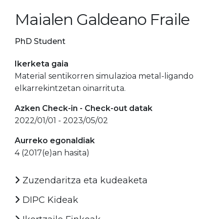
Maialen Galdeano Fraile
PhD Student
Ikerketa gaia
Material sentikorren simulazioa metal-ligando
elkarrekintzetan oinarrituta.
Azken Check-in - Check-out datak
2022/01/01 - 2023/05/02
Aurreko egonaldiak
4 (2017(e)an hasita)
Zuzendaritza eta kudeaketa
DIPC Kideak