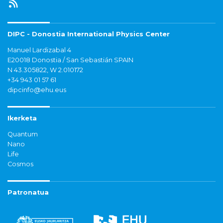
DIPC - Donostia International Physics Center
Manuel Lardizabal 4
E20018 Donostia / San Sebastián SPAIN
N 43.305822, W 2.010172
+34 943 01 57 61
dipcinfo@ehu.eus
Ikerketa
Quantum
Nano
Life
Cosmos
Patronatua