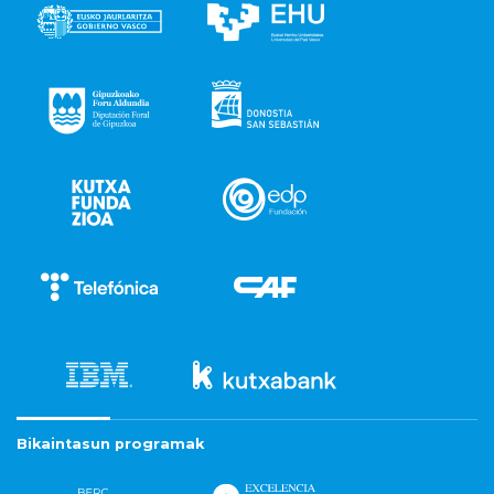
Bikaintasun programak