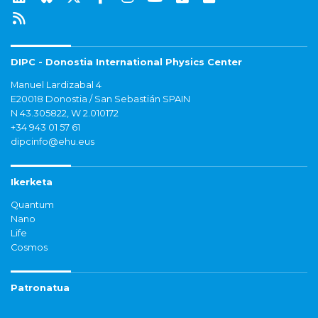
DIPC - Donostia International Physics Center
Manuel Lardizabal 4
E20018 Donostia / San Sebastián SPAIN
N 43.305822, W 2.010172
+34 943 01 57 61
dipcinfo@ehu.eus
Ikerketa
Quantum
Nano
Life
Cosmos
Patronatua