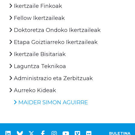
Ikertzaile Finkoak
Fellow Ikertzaileak
Doktoretza Ondoko Ikertzaileak
Etapa Goiztiarreko Ikertzaileak
Ikertzaile Bisitariak
Laguntza Teknikoa
Administrazio eta Zerbitzuak
Aurreko Kideak
MAIDER SIMON AGUIRRE
BULETINA