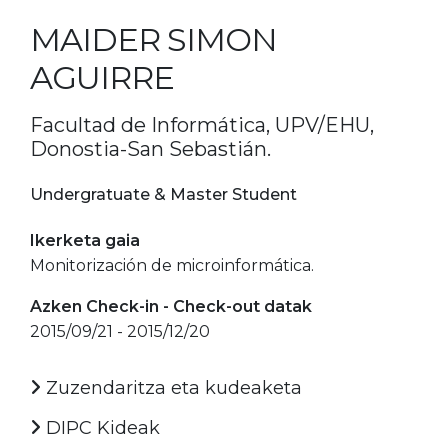
MAIDER SIMON
AGUIRRE
Facultad de Informática, UPV/EHU,
Donostia-San Sebastián.
Undergratuate & Master Student
Ikerketa gaia
Monitorización de microinformática.
Azken Check-in - Check-out datak
2015/09/21 - 2015/12/20
Zuzendaritza eta kudeaketa
DIPC Kideak