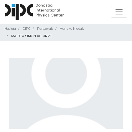
Hasiera
DIPC
Pertsonak
Aurreko Kideak
MAIDER SIMON AGUIRRE