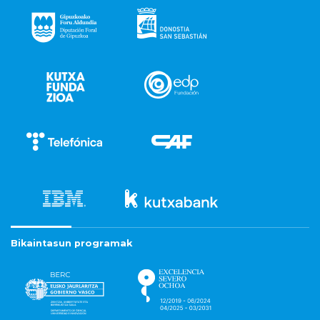
Bikaintasun programak