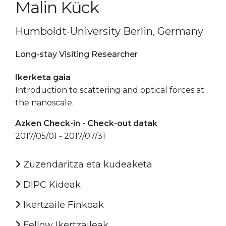
Malin Kück
Humboldt-University Berlin, Germany
Long-stay Visiting Researcher
Ikerketa gaia
Introduction to scattering and optical forces at
the nanoscale.
Azken Check-in - Check-out datak
2017/05/01 - 2017/07/31
Zuzendaritza eta kudeaketa
DIPC Kideak
Ikertzaile Finkoak
Fellow Ikertzaileak