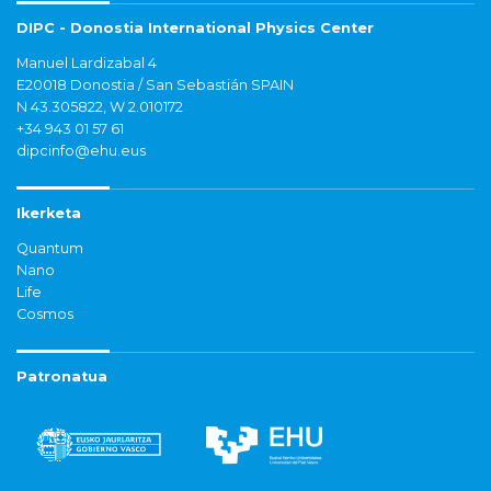
DIPC - Donostia International Physics Center
Manuel Lardizabal 4
E20018 Donostia / San Sebastián SPAIN
N 43.305822, W 2.010172
+34 943 01 57 61
dipcinfo@ehu.eus
Ikerketa
Quantum
Nano
Life
Cosmos
Patronatua