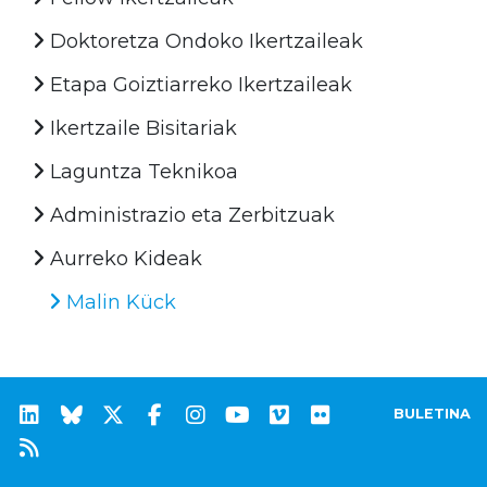
Doktoretza Ondoko Ikertzaileak
Etapa Goiztiarreko Ikertzaileak
Ikertzaile Bisitariak
Laguntza Teknikoa
Administrazio eta Zerbitzuak
Aurreko Kideak
Malin Kück
BULETINA