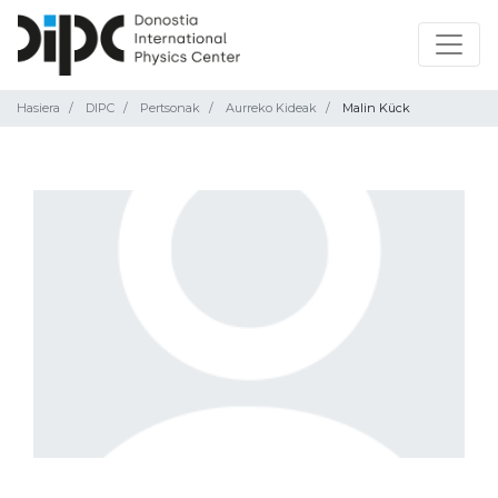
Hasiera
DIPC
Pertsonak
Aurreko Kideak
Malin Kück