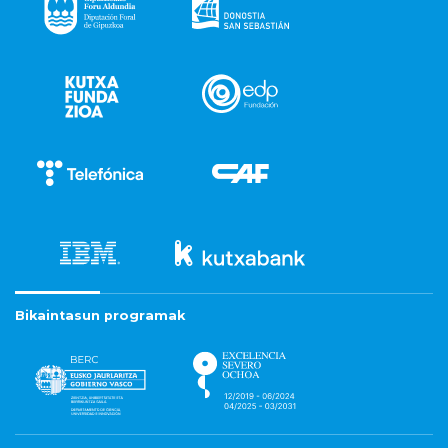
Bikaintasun programak