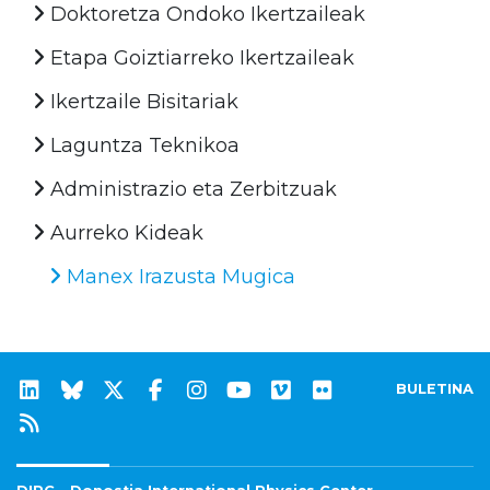
Doktoretza Ondoko Ikertzaileak
Etapa Goiztiarreko Ikertzaileak
Ikertzaile Bisitariak
Laguntza Teknikoa
Administrazio eta Zerbitzuak
Aurreko Kideak
Manex Irazusta Mugica
BULETINA