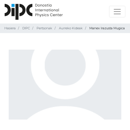
Hasiera
DIPC
Pertsonak
Aurreko Kideak
Manex Irazusta Mugica