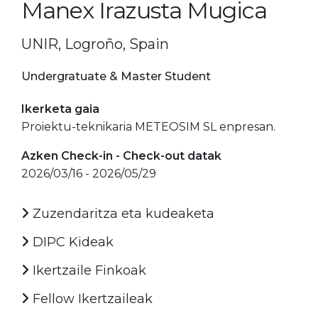
Manex Irazusta Mugica
UNIR, Logroño, Spain
Undergratuate & Master Student
Ikerketa gaia
Proiektu-teknikaria METEOSIM SL enpresan.
Azken Check-in - Check-out datak
2026/03/16 - 2026/05/29
Zuzendaritza eta kudeaketa
DIPC Kideak
Ikertzaile Finkoak
Fellow Ikertzaileak