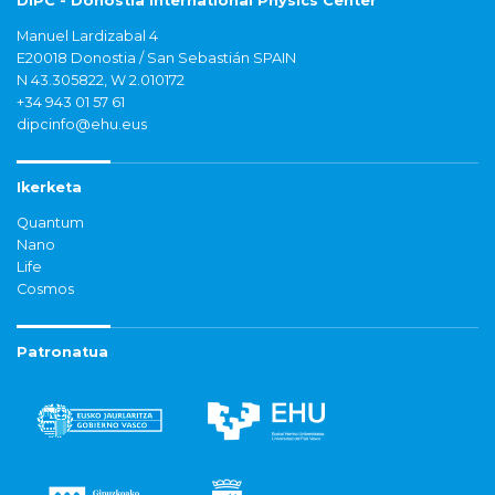
DIPC - Donostia International Physics Center
Manuel Lardizabal 4
E20018 Donostia / San Sebastián SPAIN
N 43.305822, W 2.010172
+34 943 01 57 61
dipcinfo@ehu.eus
Ikerketa
Quantum
Nano
Life
Cosmos
Patronatua