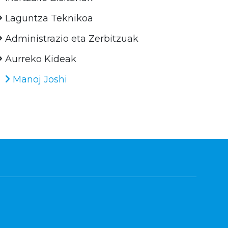
Laguntza Teknikoa
Administrazio eta Zerbitzuak
Aurreko Kideak
Manoj Joshi