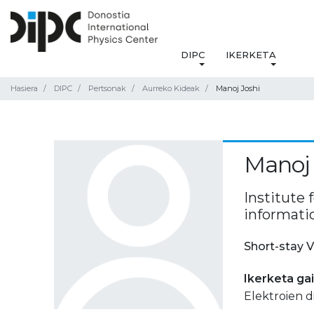
DIPC
IKERKETA
Hasiera
DIPC
Pertsonak
Aurreko Kideak
Manoj Joshi
Manoj 
Institute
informatio
Short-stay V
Ikerketa ga
Elektroien d