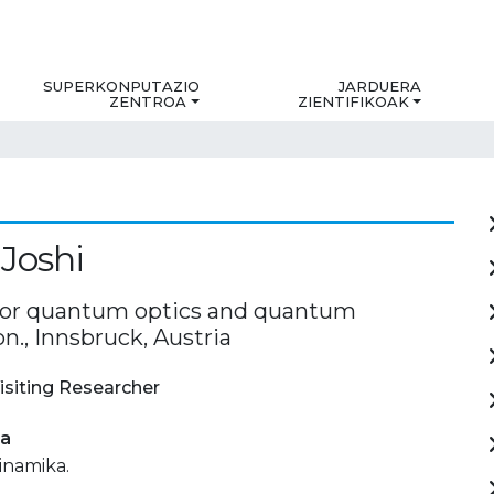
SUPERKONPUTAZIO
JARDUERA
ZENTROA
ZIENTIFIKOAK
Joshi
 for quantum optics and quantum
n., Innsbruck, Austria
isiting Researcher
ia
inamika.