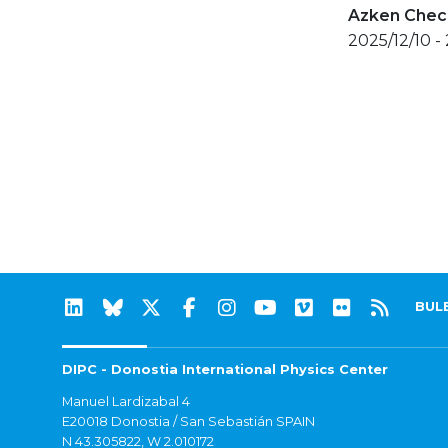
Azken Check
2025/12/10 -
BUL
DIPC - Donostia International Physics Center
Manuel Lardizabal 4
E20018 Donostia / San Sebastián SPAIN
N 43.305822, W 2.010172