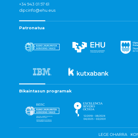
+34 943 01 57 61
dipcinfo@ehu.eus
Patronatua
Bikaintasun programak
LEGE OHARRA
KON