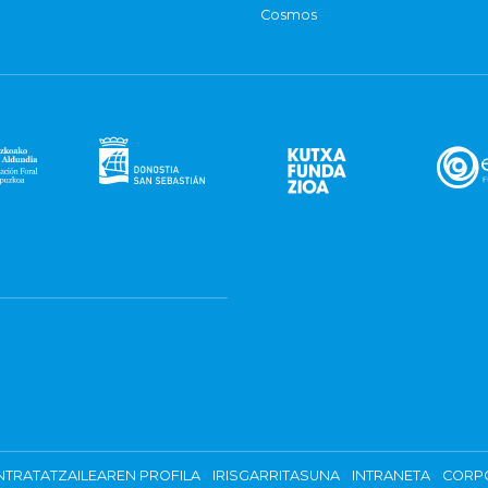
Cosmos
TRATATZAILEAREN PROFILA
IRISGARRITASUNA
INTRANETA
CORP