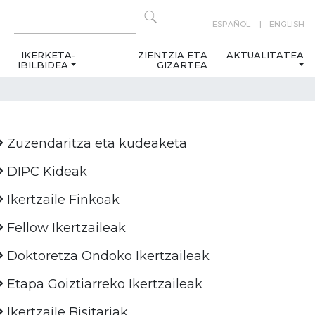
ESPAÑOL
ENGLISH
IKERKETA-
ZIENTZIA ETA
AKTUALITATEA
IBILBIDEA
GIZARTEA
Zuzendaritza eta kudeaketa
DIPC Kideak
Ikertzaile Finkoak
Fellow Ikertzaileak
Doktoretza Ondoko Ikertzaileak
Etapa Goiztiarreko Ikertzaileak
Ikertzaile Bisitariak