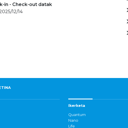
-in - Check-out datak
 2025/12/14
ETINA
Ikerketa
Quantum
Nano
Life