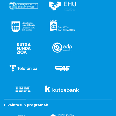
Bikaintasun programak