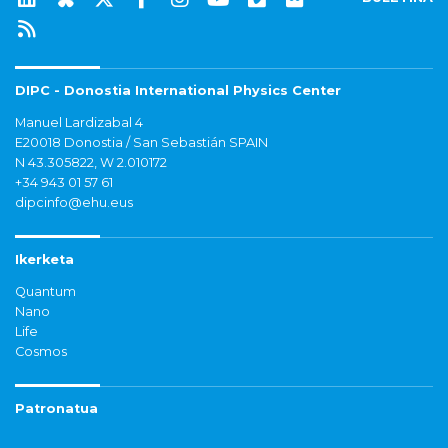
DIPC - Donostia International Physics Center
Manuel Lardizabal 4
E20018 Donostia / San Sebastián SPAIN
N 43.305822, W 2.010172
+34 943 01 57 61
dipcinfo@ehu.eus
Ikerketa
Quantum
Nano
Life
Cosmos
Patronatua