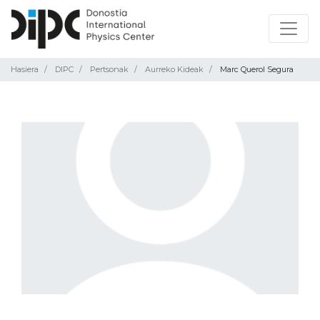
Hasiera
DIPC
Pertsonak
Aurreko Kideak
Marc Querol Segura