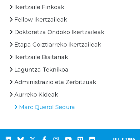
Ikertzaile Finkoak
Fellow Ikertzaileak
Doktoretza Ondoko Ikertzaileak
Etapa Goiztiarreko Ikertzaileak
Ikertzaile Bisitariak
Laguntza Teknikoa
Administrazio eta Zerbitzuak
Aurreko Kideak
Marc Querol Segura
BULETINA