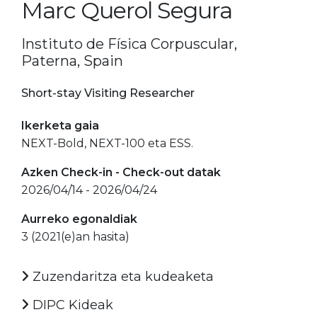
Marc Querol Segura
Instituto de Física Corpuscular,
Paterna, Spain
Short-stay Visiting Researcher
Ikerketa gaia
NEXT-Bold, NEXT-100 eta ESS.
Azken Check-in - Check-out datak
2026/04/14 - 2026/04/24
Aurreko egonaldiak
3 (2021(e)an hasita)
Zuzendaritza eta kudeaketa
DIPC Kideak