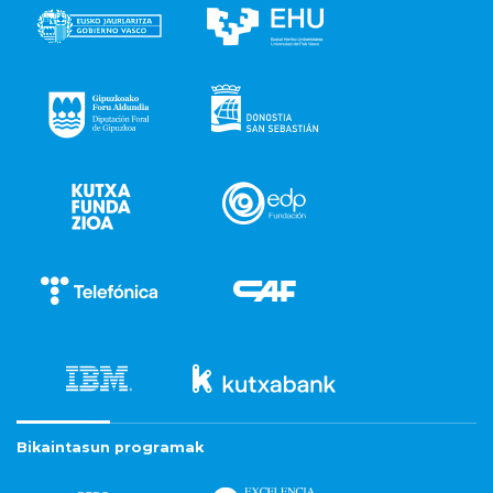
Bikaintasun programak