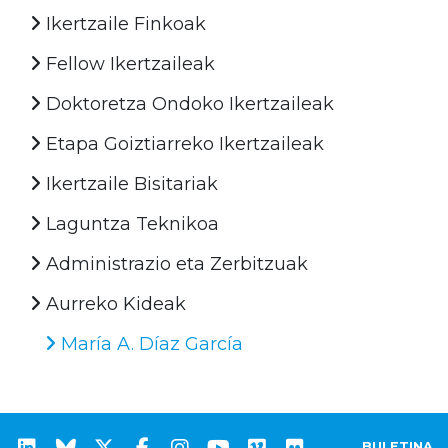
Ikertzaile Finkoak
Fellow Ikertzaileak
Doktoretza Ondoko Ikertzaileak
Etapa Goiztiarreko Ikertzaileak
Ikertzaile Bisitariak
Laguntza Teknikoa
Administrazio eta Zerbitzuak
Aurreko Kideak
María A. Díaz García
BULETINA