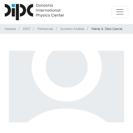
Hasiera
DIPC
Pertsonak
Aurreko Kideak
María A. Díaz García