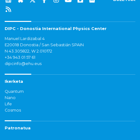
DIPC - Donostia International Physics Center
Manuel Lardizabal 4
E20018 Donostia / San Sebastián SPAIN
N 43.305822, W 2.010172
+34 943 01 57 61
dipcinfo@ehu.eus
Ikerketa
Quantum
Nano
Life
Cosmos
Patronatua