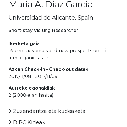
María A. Díaz García
Universidad de Alicante, Spain
Short-stay Visiting Researcher
Ikerketa gaia
Recent advances and new prospects on thin-
film organic lasers.
Azken Check-in - Check-out datak
2017/11/08 - 2017/11/09
Aurreko egonaldiak
2 (2008(e)an hasita)
Zuzendaritza eta kudeaketa
DIPC Kideak