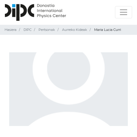
Hasiera
DIPC
Pertsonak
Aurreko Kideak
Maria Lucia Curri