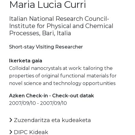
Maria Lucia Curri
Italian National Research Council-
Institute for Physical and Chemical
Processes, Bari, Italia
Short-stay Visiting Researcher
Ikerketa gaia
Colloidal nanocrystals at work: tailoring the
properties of original functional materials for
novel science and technology opportunities
Azken Check-in - Check-out datak
2007/09/10 - 2007/09/10
Zuzendaritza eta kudeaketa
DIPC Kideak