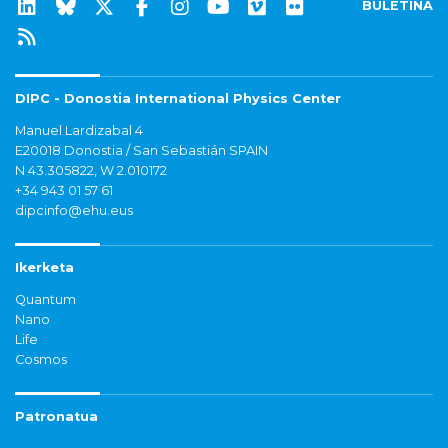
BULETINA
DIPC - Donostia International Physics Center
Manuel Lardizabal 4
E20018 Donostia / San Sebastián SPAIN
N 43.305822, W 2.010172
+34 943 01 57 61
dipcinfo@ehu.eus
Ikerketa
Quantum
Nano
Life
Cosmos
Patronatua