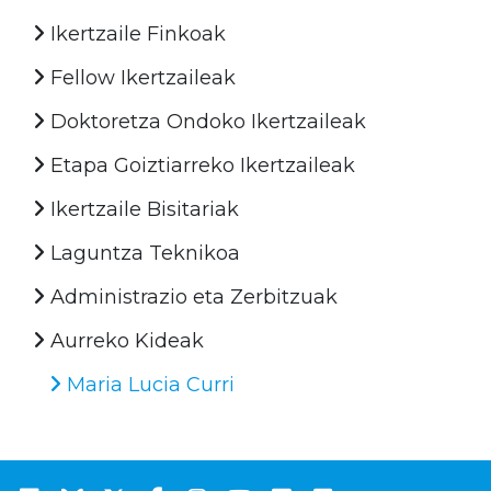
Ikertzaile Finkoak
Fellow Ikertzaileak
Doktoretza Ondoko Ikertzaileak
Etapa Goiztiarreko Ikertzaileak
Ikertzaile Bisitariak
Laguntza Teknikoa
Administrazio eta Zerbitzuak
Aurreko Kideak
Maria Lucia Curri