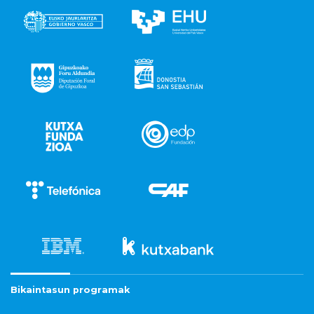
Bikaintasun programak