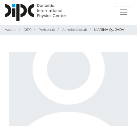
Hasiera
DIPC
Pertsonak
Aurreko Kideak
MARINA QUIJADA