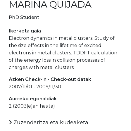
MARINA QUIJADA
PhD Student
Ikerketa gaia
Electron dynamics in metal clusters. Study of
the size effects in the lifetime of excited
electrons in metal clusters. TDDFT calculation
of the energy loss in collision processes of
charges with metal clusters.
Azken Check-in - Check-out datak
2007/11/01 - 2009/11/30
Aurreko egonaldiak
2 (2003(e)an hasita)
Zuzendaritza eta kudeaketa