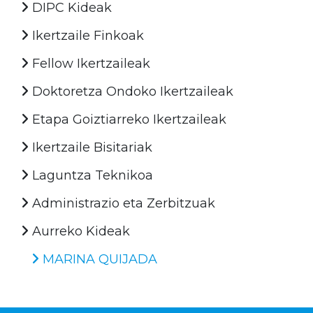
DIPC Kideak
Ikertzaile Finkoak
Fellow Ikertzaileak
Doktoretza Ondoko Ikertzaileak
Etapa Goiztiarreko Ikertzaileak
Ikertzaile Bisitariak
Laguntza Teknikoa
Administrazio eta Zerbitzuak
Aurreko Kideak
MARINA QUIJADA