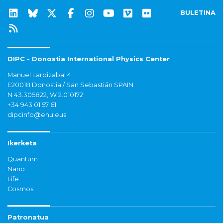
BULETINA
DIPC - Donostia International Physics Center
Manuel Lardizabal 4
E20018 Donostia / San Sebastián SPAIN
N 43.305822, W 2.010172
+34 943 01 57 61
dipcinfo@ehu.eus
Ikerketa
Quantum
Nano
Life
Cosmos
Patronatua